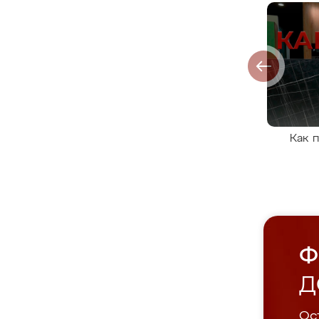
Как 
Ф
Д
Ост