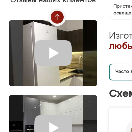
Отзывы наших клиентов
Пристен
освеще
Изго
любы
Часто 
Схе