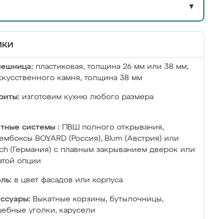
▼
ики
лешница:
пластиковая, толщина 26 мм или 38 мм;
скусственного камня, толщина 38 мм
риты:
изготовим кухню любого размера
тные системы :
ПВШ полного открывания,
ембоксы BOYARD (Россия), Blum (Австрия) или
ich (Германия) с плавным закрыванием дверок или
этой опции
ль:
в цвет фасадов или корпуса
ссуары:
Выкатные корзины, бутылочницы,
ебные уголки, карусели