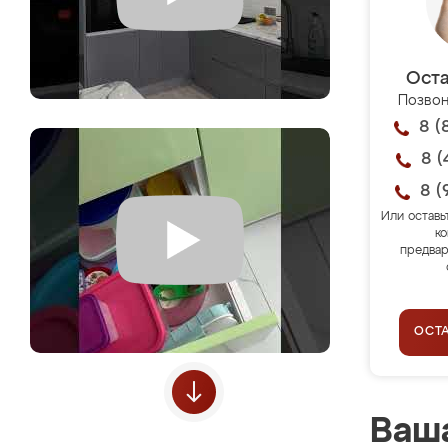
Оста
Позвон
8 (
8 (
8 (
Или оставь
ко
предвар
ОСТ
Ваша