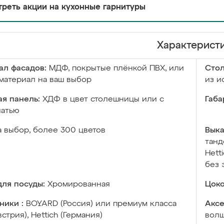
реть акции на кухонные гарнитуры
Характерист
ал фасадов:
МДФ, покрытые плёнкой ПВХ, или
Сто
материал на ваш выбор
из и
я панель:
ХДФ в цвет столешницы или с
Габа
чатью
а выбор, более 300 цветов
Выка
танд
Hett
без 
ля посуды:
Хромированная
Цоко
ники :
BOYARD (Россия) или премиум класса
Аксе
встрия), Hettich (Германия)
волш