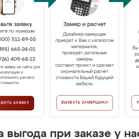
вьте заявку
Замер и расчет
ите по номерам
Дизайнер-замерщик
800) 511-89-55
приедет к Вам с каталогом
материалов,
Вы
495) 665-24-01
проведёт детальные
р
926) 409-68-13
замеры,
д
составит проект и сделает
з
те заявку на сайте для
окончательный расчёт
нсультации и
стоимости Вашей будущей
ительного расчёта
стоимости.
мебели.
ВЫЗВАТЬ ЗАМЕРЩИКА
АВИТЬ ЗАЯВКУ
 выгода при заказе у на