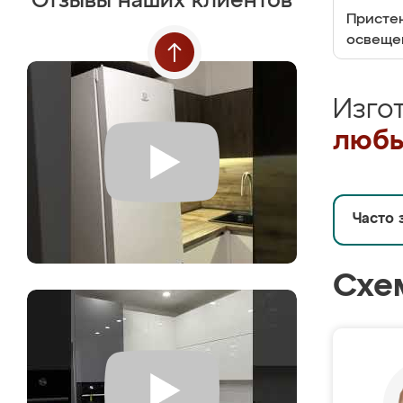
Отзывы наших клиентов
Пристен
освеще
Изго
любы
Часто 
Схе