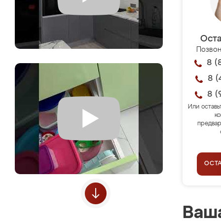
Оста
Позвон
8 (
8 (
8 (
Или оставь
ко
предвар
ОСТ
Ваша