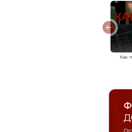
Как 
Ф
Д
Ост