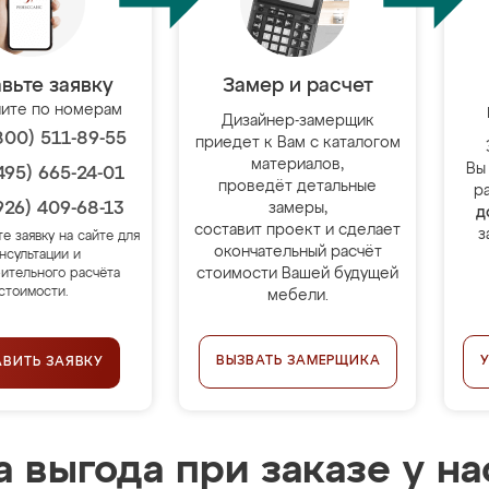
вьте заявку
Замер и расчет
ите по номерам
Дизайнер-замерщик
800) 511-89-55
приедет к Вам с каталогом
материалов,
Вы
495) 665-24-01
проведёт детальные
р
926) 409-68-13
замеры,
д
составит проект и сделает
з
те заявку на сайте для
окончательный расчёт
нсультации и
стоимости Вашей будущей
ительного расчёта
стоимости.
мебели.
ВЫЗВАТЬ ЗАМЕРЩИКА
АВИТЬ ЗАЯВКУ
 выгода при заказе у на