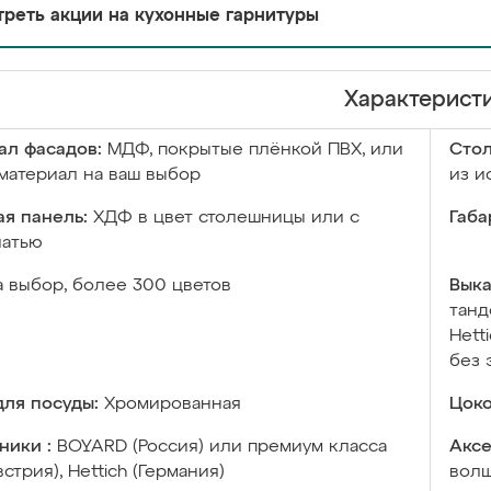
реть акции на кухонные гарнитуры
Характерист
ал фасадов:
МДФ, покрытые плёнкой ПВХ, или
Сто
материал на ваш выбор
из и
я панель:
ХДФ в цвет столешницы или с
Габа
чатью
а выбор, более 300 цветов
Выка
танд
Hett
без 
ля посуды:
Хромированная
Цоко
ники :
BOYARD (Россия) или премиум класса
Аксе
встрия), Hettich (Германия)
волш