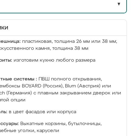
▼
ики
лешница:
пластиковая, толщина 26 мм или 38 мм;
скусственного камня, толщина 38 мм
риты:
изготовим кухню любого размера
тные системы :
ПВШ полного открывания,
ембоксы BOYARD (Россия), Blum (Австрия) или
ich (Германия) с плавным закрыванием дверок или
этой опции
ль:
в цвет фасадов или корпуса
ссуары:
Выкатные корзины, бутылочницы,
ебные уголки, карусели