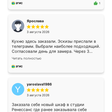
предложил по моему эскизу самый
1
подходящий вариант шкафа. Немного его
видоизменил, получилось даже лучше, чем
я хотела.
Ярослава
3 августа 2026
Кухню здесь заказали. Эскизы прислали в
телеграмм. Выбрали наиболее подходящий.
Согласовали день для замера. Через 3
недели кухня была уже готова. Остались
Читать полностью
довольны работой. Спасибо Ренессанс
мебель за качественную работу!
yaroslava1986
3 августа 2026
Заказала себе новый шкаф в студии
Ренессанс где ранее заказывала себе