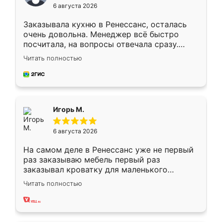
6 августа 2026
Заказывала кухню в Ренессанс, осталась
очень довольна. Менеджер всё быстро
посчитала, на вопросы отвечала сразу.
Замерщик приехал в субботу, подошёл к
Читать полностью
делу со всей ответственностью. Собрали
за день, ребята работали аккуратно, даже
пыли почти не было. Качество отличное,
ящики ходят плавно, ничего не скрипит.
Всё подошло как влитое.
Игорь М.
6 августа 2026
На самом деле в Ренессанс уже не первый
раз заказываю мебель первый раз
заказывал кроватку для маленького
ребёнка при его рождении ,во второй раз
Читать полностью
заказал шкаф-купе. По качеству очень
хорошее сборка достаточно быстрая,
также адекватные цены. До этого
сравнивал с разными конкурентами в этом