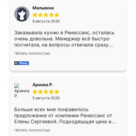
сегменте ,выбор у конкурентов куда
Мальвина
меньше, здесь же он более разнообразный.
Мне нравится ,если что-то потребуется из
6 августа 2026
мебели буду заказывать только здесь.
Заказывала кухню в Ренессанс, осталась
очень довольна. Менеджер всё быстро
посчитала, на вопросы отвечала сразу.
Замерщик приехал в субботу, подошёл к
Читать полностью
делу со всей ответственностью. Собрали
за день, ребята работали аккуратно, даже
пыли почти не было. Качество отличное,
ящики ходят плавно, ничего не скрипит.
Всё подошло как влитое.
Аринка Р.
5 августа 2026
Больше всех мне понравилось
предложение от компании Ренессанс от
Елены Сергеевой. Подходяшщая цена и
короткие сроки изготовления. Приехавший
Читать полностью
для замера сотрудник Владислав