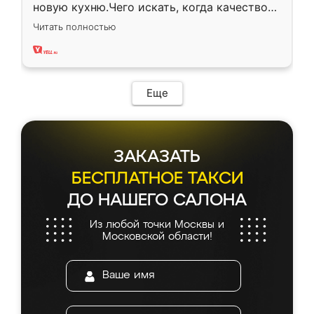
новую кухню.Чего искать, когда качеством
вполне довольна. Служит кухня уже почти
Читать полностью
два года, нареканий нет.
Еще
ЗАКАЗАТЬ
БЕСПЛАТНОЕ ТАКСИ
ДО НАШЕГО САЛОНА
Из любой точки Москвы и
Московской области!