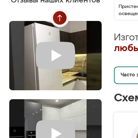
Отзывы наших клиентов
Пристен
освеще
Изго
любы
Часто 
Схе