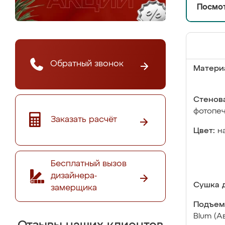
Посмот
Обратный звонок
Матери
Стенова
фотопе
Заказать расчёт
Цвет:
н
Бесплатный вызов
дизайнера-
Сушка д
замерщика
Подъем
Blum (А