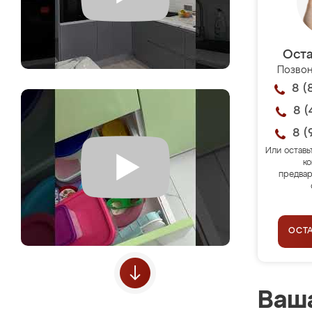
Оста
Позвон
8 (
8 (
8 (
Или оставь
ко
предвар
ОСТ
Ваша