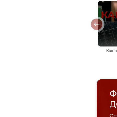
Как 
Ф
Д
Ост