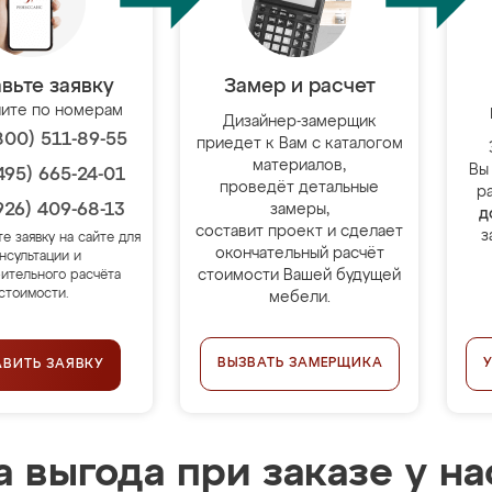
вьте заявку
Замер и расчет
ите по номерам
Дизайнер-замерщик
800) 511-89-55
приедет к Вам с каталогом
материалов,
Вы
495) 665-24-01
проведёт детальные
р
926) 409-68-13
замеры,
д
составит проект и сделает
з
те заявку на сайте для
окончательный расчёт
нсультации и
стоимости Вашей будущей
ительного расчёта
стоимости.
мебели.
ВЫЗВАТЬ ЗАМЕРЩИКА
АВИТЬ ЗАЯВКУ
 выгода при заказе у на