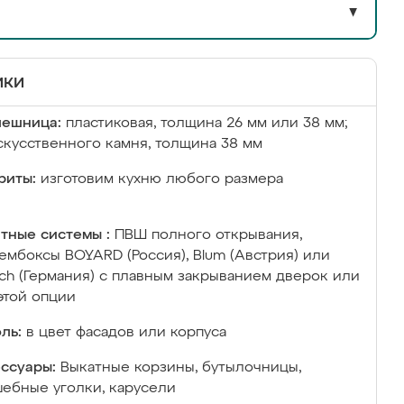
▼
ики
лешница:
пластиковая, толщина 26 мм или 38 мм;
скусственного камня, толщина 38 мм
риты:
изготовим кухню любого размера
тные системы :
ПВШ полного открывания,
ембоксы BOYARD (Россия), Blum (Австрия) или
ich (Германия) с плавным закрыванием дверок или
этой опции
ль:
в цвет фасадов или корпуса
ссуары:
Выкатные корзины, бутылочницы,
ебные уголки, карусели