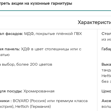
реть акции на кухонные гарнитуры
Характерист
ал фасадов:
МДФ, покрытые плёнкой ПВХ
Сто
из и
я панель:
ХДФ в цвет столешницы или с
Габа
чатью
а выбор, более 200 цветов
Выка
танд
Hett
без 
ля посуды:
Хромированная
Цоко
ники :
BOYARD (Россия) или премиум класса
Аксе
встрия), Hettich (Германия)
волш