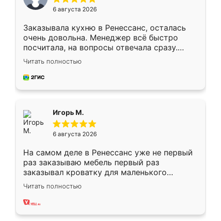
6 августа 2026
Заказывала кухню в Ренессанс, осталась
очень довольна. Менеджер всё быстро
посчитала, на вопросы отвечала сразу.
Замерщик приехал в субботу, подошёл к
Читать полностью
делу со всей ответственностью. Собрали
за день, ребята работали аккуратно, даже
пыли почти не было. Качество отличное,
ящики ходят плавно, ничего не скрипит.
Всё подошло как влитое.
Игорь М.
6 августа 2026
На самом деле в Ренессанс уже не первый
раз заказываю мебель первый раз
заказывал кроватку для маленького
ребёнка при его рождении ,во второй раз
Читать полностью
заказал шкаф-купе. По качеству очень
хорошее сборка достаточно быстрая,
также адекватные цены. До этого