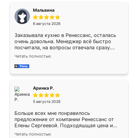
сравнивал с разными конкурентами в этом
сегменте ,выбор у конкурентов куда
Мальвина
меньше, здесь же он более разнообразный.
Мне нравится ,если что-то потребуется из
6 августа 2026
мебели буду заказывать только здесь.
Заказывала кухню в Ренессанс, осталась
очень довольна. Менеджер всё быстро
посчитала, на вопросы отвечала сразу.
Замерщик приехал в субботу, подошёл к
Читать полностью
делу со всей ответственностью. Собрали
за день, ребята работали аккуратно, даже
пыли почти не было. Качество отличное,
ящики ходят плавно, ничего не скрипит.
Всё подошло как влитое.
Аринка Р.
5 августа 2026
Больше всех мне понравилось
предложение от компании Ренессанс от
Елены Сергеевой. Подходяшщая цена и
короткие сроки изготовления. Приехавший
Читать полностью
для замера сотрудник Владислав