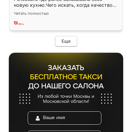
новую кухню.Чего искать, когда качеством
вполне довольна. Служит кухня уже почти
Читать полностью
два года, нареканий нет.
Еще
ЗАКАЗАТЬ
БЕСПЛАТНОЕ ТАКСИ
ДО НАШЕГО САЛОНА
Из любой точки Москвы и
Московской области!