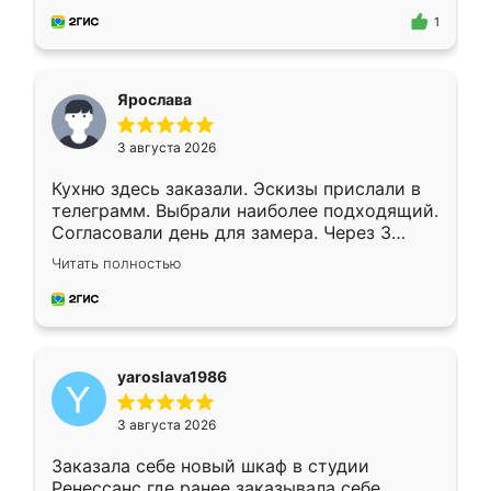
предложил по моему эскизу самый
1
подходящий вариант шкафа. Немного его
видоизменил, получилось даже лучше, чем
я хотела.
Ярослава
3 августа 2026
Кухню здесь заказали. Эскизы прислали в
телеграмм. Выбрали наиболее подходящий.
Согласовали день для замера. Через 3
недели кухня была уже готова. Остались
Читать полностью
довольны работой. Спасибо Ренессанс
мебель за качественную работу!
yaroslava1986
3 августа 2026
Заказала себе новый шкаф в студии
Ренессанс где ранее заказывала себе