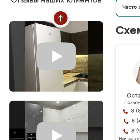
Отзывы наших клиентов
Часто 
Схе
Оста
Позвон
8 (
8 (
8 (
Или оставь