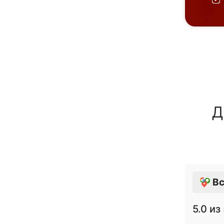
Д
Вс
5.0
из 