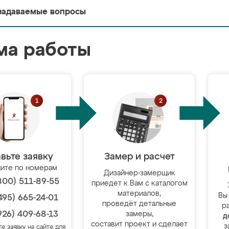
задаваемые вопросы
ма работы
вьте заявку
Замер и расчет
ите по номерам
Дизайнер-замерщик
800) 511-89-55
приедет к Вам с каталогом
материалов,
Вы
495) 665-24-01
проведёт детальные
р
926) 409-68-13
замеры,
д
составит проект и сделает
з
те заявку на сайте для