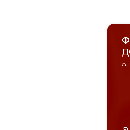
Ф
Д
Ост