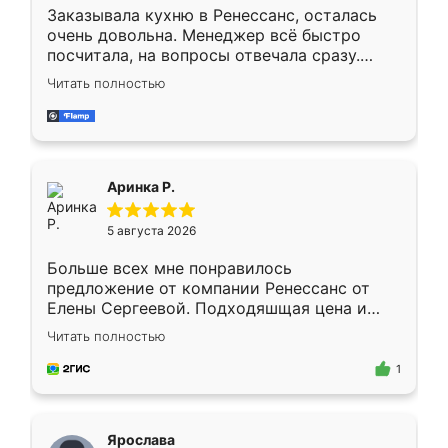
Заказывала кухню в Ренессанс, осталась
очень довольна. Менеджер всё быстро
посчитала, на вопросы отвечала сразу.
Замерщик приехал в субботу, подошёл к
Читать полностью
делу со всей ответственностью. Собрали
за день, ребята работали аккуратно, даже
пыли почти не было. Качество отличное,
ящики ходят плавно, ничего не скрипит.
Всё подошло как влитое.
Аринка Р.
5 августа 2026
Больше всех мне понравилось
предложение от компании Ренессанс от
Елены Сергеевой. Подходяшщая цена и
короткие сроки изготовления. Приехавший
Читать полностью
для замера сотрудник Владислав
предложил по моему эскизу самый
1
подходящий вариант шкафа. Немного его
видоизменил, получилось даже лучше, чем
я хотела.
Ярослава