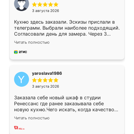
3 августа 2026
Кухню здесь заказали. Эскизы прислали в
телеграмм. Выбрали наиболее подходящий.
Согласовали день для замера. Через 3
недели кухня была уже готова. Остались
Читать полностью
довольны работой. Спасибо Ренессанс
мебель за качественную работу!
yaroslava1986
3 августа 2026
Заказала себе новый шкаф в студии
Ренессанс где ранее заказывала себе
новую кухню.Чего искать, когда качеством
вполне довольна. Служит кухня уже почти
Читать полностью
два года, нареканий нет.