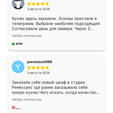
3 августа 2026
Кухню здесь заказали. Эскизы прислали в
телеграмм. Выбрали наиболее подходящий.
Согласовали день для замера. Через 3
недели кухня была уже готова. Остались
Читать полностью
довольны работой. Спасибо Ренессанс
мебель за качественную работу!
yaroslava1986
3 августа 2026
Заказала себе новый шкаф в студии
Ренессанс где ранее заказывала себе
новую кухню.Чего искать, когда качеством
вполне довольна. Служит кухня уже почти
Читать полностью
два года, нареканий нет.