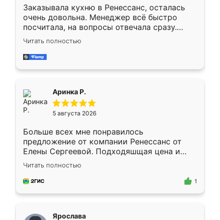
Заказывала кухню в Ренессанс, осталась
очень довольна. Менеджер всё быстро
посчитала, на вопросы отвечала сразу.
Замерщик приехал в субботу, подошёл к
Читать полностью
делу со всей ответственностью. Собрали
за день, ребята работали аккуратно, даже
пыли почти не было. Качество отличное,
ящики ходят плавно, ничего не скрипит.
Всё подошло как влитое.
Аринка Р.
5 августа 2026
Больше всех мне понравилось
предложение от компании Ренессанс от
Елены Сергеевой. Подходяшщая цена и
короткие сроки изготовления. Приехавший
Читать полностью
для замера сотрудник Владислав
предложил по моему эскизу самый
1
подходящий вариант шкафа. Немного его
видоизменил, получилось даже лучше, чем
я хотела.
Ярослава