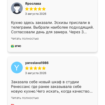
я хотела.
Ярослава
3 августа 2026
Кухню здесь заказали. Эскизы прислали в
телеграмм. Выбрали наиболее подходящий.
Согласовали день для замера. Через 3
недели кухня была уже готова. Остались
Читать полностью
довольны работой. Спасибо Ренессанс
мебель за качественную работу!
yaroslava1986
3 августа 2026
Заказала себе новый шкаф в студии
Ренессанс где ранее заказывала себе
новую кухню.Чего искать, когда качеством
вполне довольна. Служит кухня уже почти
Читать полностью
два года, нареканий нет.