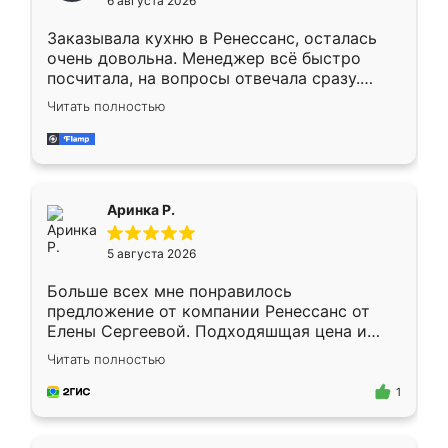
6 августа 2026
мебели буду заказывать только здесь.
Заказывала кухню в Ренессанс, осталась
очень довольна. Менеджер всё быстро
посчитала, на вопросы отвечала сразу.
Замерщик приехал в субботу, подошёл к
Читать полностью
делу со всей ответственностью. Собрали
за день, ребята работали аккуратно, даже
пыли почти не было. Качество отличное,
ящики ходят плавно, ничего не скрипит.
Всё подошло как влитое.
Аринка Р.
5 августа 2026
Больше всех мне понравилось
предложение от компании Ренессанс от
Елены Сергеевой. Подходяшщая цена и
короткие сроки изготовления. Приехавший
Читать полностью
для замера сотрудник Владислав
предложил по моему эскизу самый
1
подходящий вариант шкафа. Немного его
видоизменил, получилось даже лучше, чем