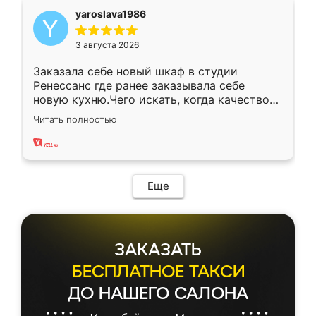
yaroslava1986
3 августа 2026
Заказала себе новый шкаф в студии
Ренессанс где ранее заказывала себе
новую кухню.Чего искать, когда качеством
вполне довольна. Служит кухня уже почти
Читать полностью
два года, нареканий нет.
Еще
ЗАКАЗАТЬ
БЕСПЛАТНОЕ ТАКСИ
ДО НАШЕГО САЛОНА