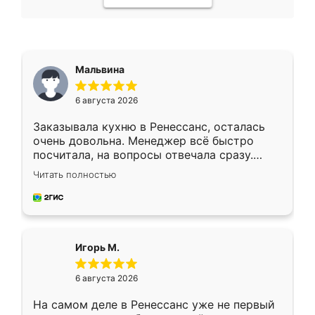
Мальвина
6 августа 2026
Заказывала кухню в Ренессанс, осталась
очень довольна. Менеджер всё быстро
посчитала, на вопросы отвечала сразу.
Замерщик приехал в субботу, подошёл к
Читать полностью
делу со всей ответственностью. Собрали
за день, ребята работали аккуратно, даже
пыли почти не было. Качество отличное,
ящики ходят плавно, ничего не скрипит.
Всё подошло как влитое.
Игорь М.
6 августа 2026
На самом деле в Ренессанс уже не первый