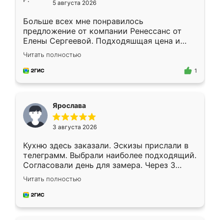
5 августа 2026
Больше всех мне понравилось
предложение от компании Ренессанс от
Елены Сергеевой. Подходяшщая цена и
короткие сроки изготовления. Приехавший
Читать полностью
для замера сотрудник Владислав
предложил по моему эскизу самый
1
подходящий вариант шкафа. Немного его
видоизменил, получилось даже лучше, чем
я хотела.
Ярослава
3 августа 2026
Кухню здесь заказали. Эскизы прислали в
телеграмм. Выбрали наиболее подходящий.
Согласовали день для замера. Через 3
недели кухня была уже готова. Остались
Читать полностью
довольны работой. Спасибо Ренессанс
мебель за качественную работу!