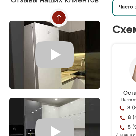
Отзывы наших клиентов
Часто 
Схе
Оста
Позвон
8 (
8 (
8 (
Или оставь