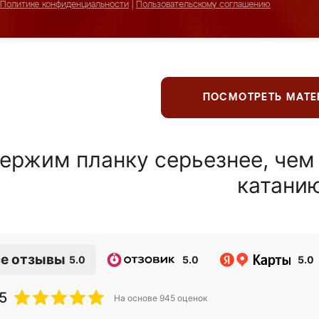
Политике конфиденциальности
|
Пользовательскому соглашению
ПОСМОТРЕТЬ МАТ
ержим планку серьезнее, чем
катани
е отзывы
5.0
5.0
5.0
5
На основе
945
оценок