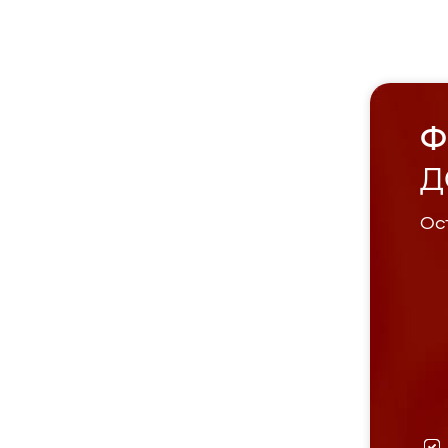
Ф
Д
Ост