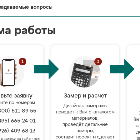
задаваемые вопросы
ма работы
вьте заявку
Замер и расчет
ите по номерам
Дизайнер-замерщик
800) 511-89-55
приедет к Вам с каталогом
материалов,
Вы
495) 665-24-01
проведёт детальные
р
926) 409-68-13
замеры,
д
составит проект и сделает
з
те заявку на сайте для