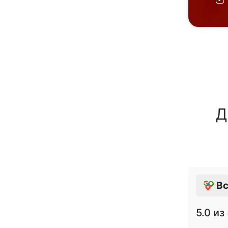
Д
Вс
5.0
из 