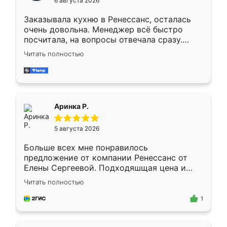
6 августа 2026
мебели буду заказывать только здесь.
Заказывала кухню в Ренессанс, осталась
очень довольна. Менеджер всё быстро
посчитала, на вопросы отвечала сразу.
Замерщик приехал в субботу, подошёл к
Читать полностью
делу со всей ответственностью. Собрали
за день, ребята работали аккуратно, даже
пыли почти не было. Качество отличное,
ящики ходят плавно, ничего не скрипит.
Всё подошло как влитое.
Аринка Р.
5 августа 2026
Больше всех мне понравилось
предложение от компании Ренессанс от
Елены Сергеевой. Подходяшщая цена и
короткие сроки изготовления. Приехавший
Читать полностью
для замера сотрудник Владислав
предложил по моему эскизу самый
1
подходящий вариант шкафа. Немного его
видоизменил, получилось даже лучше, чем