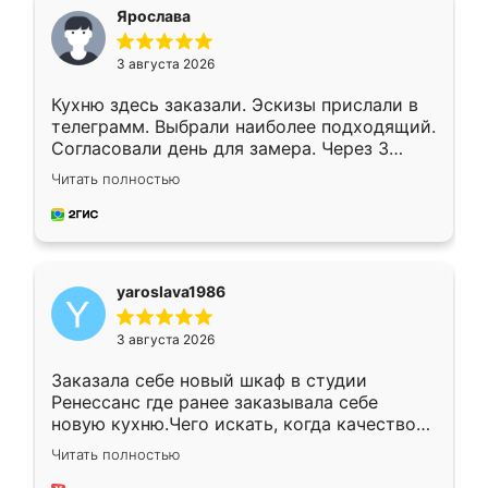
я хотела.
Ярослава
3 августа 2026
Кухню здесь заказали. Эскизы прислали в
телеграмм. Выбрали наиболее подходящий.
Согласовали день для замера. Через 3
недели кухня была уже готова. Остались
Читать полностью
довольны работой. Спасибо Ренессанс
мебель за качественную работу!
yaroslava1986
3 августа 2026
Заказала себе новый шкаф в студии
Ренессанс где ранее заказывала себе
новую кухню.Чего искать, когда качеством
вполне довольна. Служит кухня уже почти
Читать полностью
два года, нареканий нет.