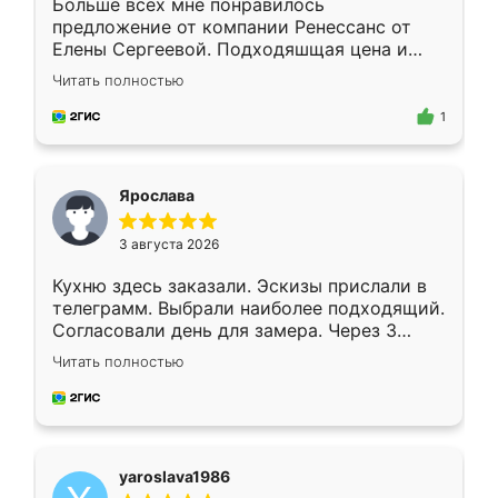
Больше всех мне понравилось
предложение от компании Ренессанс от
Елены Сергеевой. Подходяшщая цена и
короткие сроки изготовления. Приехавший
Читать полностью
для замера сотрудник Владислав
предложил по моему эскизу самый
1
подходящий вариант шкафа. Немного его
видоизменил, получилось даже лучше, чем
я хотела.
Ярослава
3 августа 2026
Кухню здесь заказали. Эскизы прислали в
телеграмм. Выбрали наиболее подходящий.
Согласовали день для замера. Через 3
недели кухня была уже готова. Остались
Читать полностью
довольны работой. Спасибо Ренессанс
мебель за качественную работу!
yaroslava1986