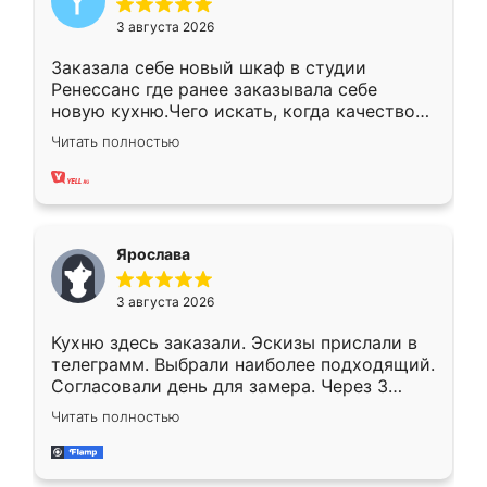
3 августа 2026
Заказала себе новый шкаф в студии
Ренессанс где ранее заказывала себе
новую кухню.Чего искать, когда качеством
вполне довольна. Служит кухня уже почти
Читать полностью
два года, нареканий нет.
Ярослава
3 августа 2026
Кухню здесь заказали. Эскизы прислали в
телеграмм. Выбрали наиболее подходящий.
Согласовали день для замера. Через 3
недели кухня была уже готова. Остались
Читать полностью
довольны работой. Спасибо Ренессанс
мебель за качественную работу!