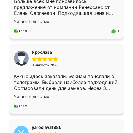
Больше всех мне понравилось
предложение от компании Ренессанс от
Елены Сергеевой. Подходяшщая цена и
короткие сроки изготовления. Приехавший
Читать полностью
для замера сотрудник Владислав
предложил по моему эскизу самый
1
подходящий вариант шкафа. Немного его
видоизменил, получилось даже лучше, чем
я хотела.
Ярослава
3 августа 2026
Кухню здесь заказали. Эскизы прислали в
телеграмм. Выбрали наиболее подходящий.
Согласовали день для замера. Через 3
недели кухня была уже готова. Остались
Читать полностью
довольны работой. Спасибо Ренессанс
мебель за качественную работу!
yaroslava1986