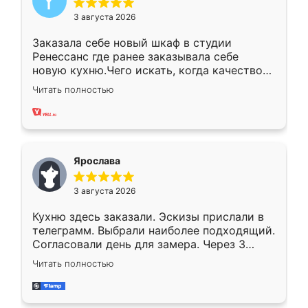
3 августа 2026
Заказала себе новый шкаф в студии
Ренессанс где ранее заказывала себе
новую кухню.Чего искать, когда качеством
вполне довольна. Служит кухня уже почти
Читать полностью
два года, нареканий нет.
Ярослава
3 августа 2026
Кухню здесь заказали. Эскизы прислали в
телеграмм. Выбрали наиболее подходящий.
Согласовали день для замера. Через 3
недели кухня была уже готова. Остались
Читать полностью
довольны работой. Спасибо Ренессанс
мебель за качественную работу!