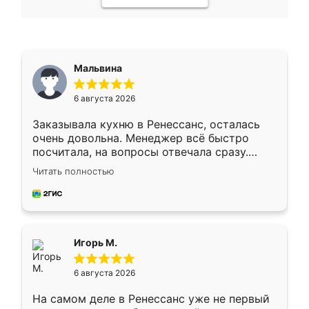
Мальвина
6 августа 2026
Заказывала кухню в Ренессанс, осталась
очень довольна. Менеджер всё быстро
посчитала, на вопросы отвечала сразу.
Замерщик приехал в субботу, подошёл к
Читать полностью
делу со всей ответственностью. Собрали
за день, ребята работали аккуратно, даже
пыли почти не было. Качество отличное,
ящики ходят плавно, ничего не скрипит.
Всё подошло как влитое.
Игорь М.
6 августа 2026
На самом деле в Ренессанс уже не первый