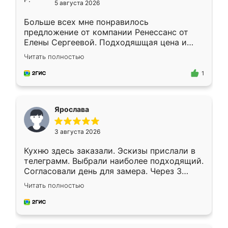
5 августа 2026
Больше всех мне понравилось
предложение от компании Ренессанс от
Елены Сергеевой. Подходяшщая цена и
короткие сроки изготовления. Приехавший
Читать полностью
для замера сотрудник Владислав
предложил по моему эскизу самый
1
подходящий вариант шкафа. Немного его
видоизменил, получилось даже лучше, чем
я хотела.
Ярослава
3 августа 2026
Кухню здесь заказали. Эскизы прислали в
телеграмм. Выбрали наиболее подходящий.
Согласовали день для замера. Через 3
недели кухня была уже готова. Остались
Читать полностью
довольны работой. Спасибо Ренессанс
мебель за качественную работу!