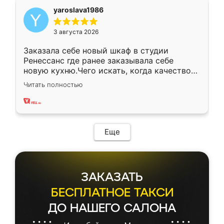
yaroslava1986
3 августа 2026
Заказала себе новый шкаф в студии
Ренессанс где ранее заказывала себе
новую кухню.Чего искать, когда качеством
вполне довольна. Служит кухня уже почти
Читать полностью
два года, нареканий нет.
Еще
ЗАКАЗАТЬ
БЕСПЛАТНОЕ ТАКСИ
ДО НАШЕГО САЛОНА