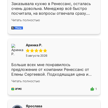
Заказывала кухню в Ренессанс, осталась
очень довольна. Менеджер всё быстро
посчитала, на вопросы отвечала сразу.
Замерщик приехал в субботу, подошёл к
Читать полностью
делу со всей ответственностью. Собрали
за день, ребята работали аккуратно, даже
пыли почти не было. Качество отличное,
ящики ходят плавно, ничего не скрипит.
Всё подошло как влитое.
Аринка Р.
5 августа 2026
Больше всех мне понравилось
предложение от компании Ренессанс от
Елены Сергеевой. Подходяшщая цена и
короткие сроки изготовления. Приехавший
Читать полностью
для замера сотрудник Владислав
предложил по моему эскизу самый
1
подходящий вариант шкафа. Немного его
видоизменил, получилось даже лучше, чем
я хотела.
Ярослава