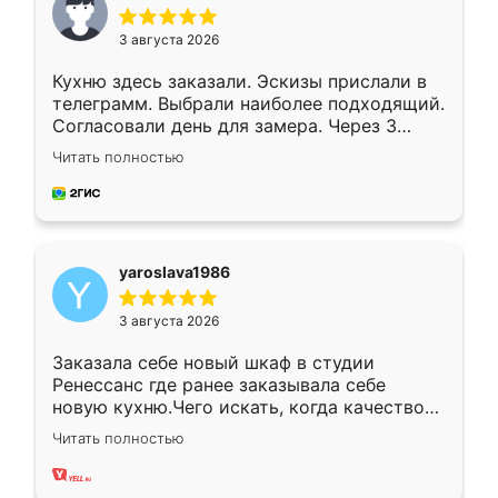
3 августа 2026
Кухню здесь заказали. Эскизы прислали в
телеграмм. Выбрали наиболее подходящий.
Согласовали день для замера. Через 3
недели кухня была уже готова. Остались
Читать полностью
довольны работой. Спасибо Ренессанс
мебель за качественную работу!
yaroslava1986
3 августа 2026
Заказала себе новый шкаф в студии
Ренессанс где ранее заказывала себе
новую кухню.Чего искать, когда качеством
вполне довольна. Служит кухня уже почти
Читать полностью
два года, нареканий нет.