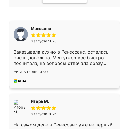
Мальвина
6 августа 2026
Заказывала кухню в Ренессанс, осталась
очень довольна. Менеджер всё быстро
посчитала, на вопросы отвечала сразу.
Замерщик приехал в субботу, подошёл к
Читать полностью
делу со всей ответственностью. Собрали
за день, ребята работали аккуратно, даже
пыли почти не было. Качество отличное,
ящики ходят плавно, ничего не скрипит.
Всё подошло как влитое.
Игорь М.
6 августа 2026
На самом деле в Ренессанс уже не первый