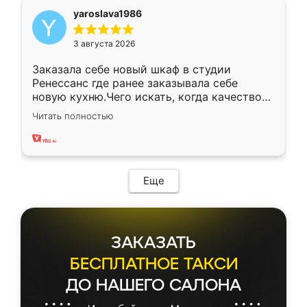
yaroslava1986
3 августа 2026
Заказала себе новый шкаф в студии
Ренессанс где ранее заказывала себе
новую кухню.Чего искать, когда качеством
вполне довольна. Служит кухня уже почти
Читать полностью
два года, нареканий нет.
Еще
ЗАКАЗАТЬ
БЕСПЛАТНОЕ ТАКСИ
ДО НАШЕГО САЛОНА