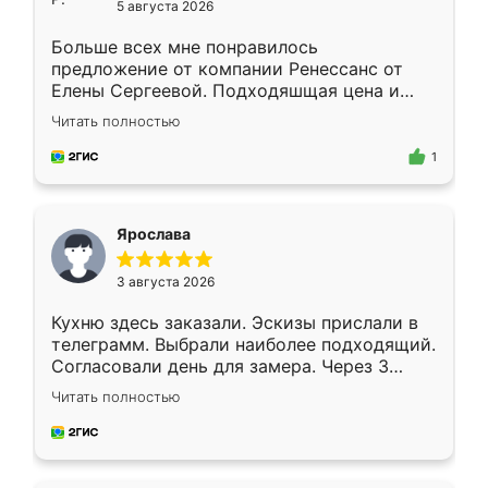
5 августа 2026
Больше всех мне понравилось
предложение от компании Ренессанс от
Елены Сергеевой. Подходяшщая цена и
короткие сроки изготовления. Приехавший
Читать полностью
для замера сотрудник Владислав
предложил по моему эскизу самый
1
подходящий вариант шкафа. Немного его
видоизменил, получилось даже лучше, чем
я хотела.
Ярослава
3 августа 2026
Кухню здесь заказали. Эскизы прислали в
телеграмм. Выбрали наиболее подходящий.
Согласовали день для замера. Через 3
недели кухня была уже готова. Остались
Читать полностью
довольны работой. Спасибо Ренессанс
мебель за качественную работу!