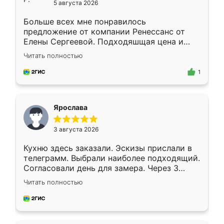
5 августа 2026
Больше всех мне понравилось
предложение от компании Ренессанс от
Елены Сергеевой. Подходяшщая цена и
короткие сроки изготовления. Приехавший
Читать полностью
для замера сотрудник Владислав
предложил по моему эскизу самый
1
подходящий вариант шкафа. Немного его
видоизменил, получилось даже лучше, чем
я хотела.
Ярослава
3 августа 2026
Кухню здесь заказали. Эскизы прислали в
телеграмм. Выбрали наиболее подходящий.
Согласовали день для замера. Через 3
недели кухня была уже готова. Остались
Читать полностью
довольны работой. Спасибо Ренессанс
мебель за качественную работу!