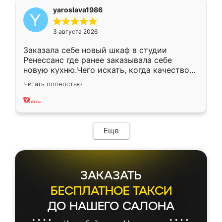
yaroslava1986
3 августа 2026
Заказала себе новый шкаф в студии
Ренессанс где ранее заказывала себе
новую кухню.Чего искать, когда качеством
вполне довольна. Служит кухня уже почти
Читать полностью
два года, нареканий нет.
Еще
ЗАКАЗАТЬ
БЕСПЛАТНОЕ ТАКСИ
ДО НАШЕГО САЛОНА