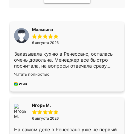
Мальвина
6 августа 2026
Заказывала кухню в Ренессанс, осталась
очень довольна. Менеджер всё быстро
посчитала, на вопросы отвечала сразу.
Замерщик приехал в субботу, подошёл к
Читать полностью
делу со всей ответственностью. Собрали
за день, ребята работали аккуратно, даже
пыли почти не было. Качество отличное,
ящики ходят плавно, ничего не скрипит.
Всё подошло как влитое.
Игорь М.
6 августа 2026
На самом деле в Ренессанс уже не первый