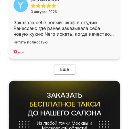
3 августа 2026
Заказала себе новый шкаф в студии
Ренессанс где ранее заказывала себе
новую кухню.Чего искать, когда качеством
вполне довольна. Служит кухня уже почти
Читать полностью
два года, нареканий нет.
Еще
ЗАКАЗАТЬ
БЕСПЛАТНОЕ ТАКСИ
ДО НАШЕГО САЛОНА
Из любой точки Москвы и
Московской области!