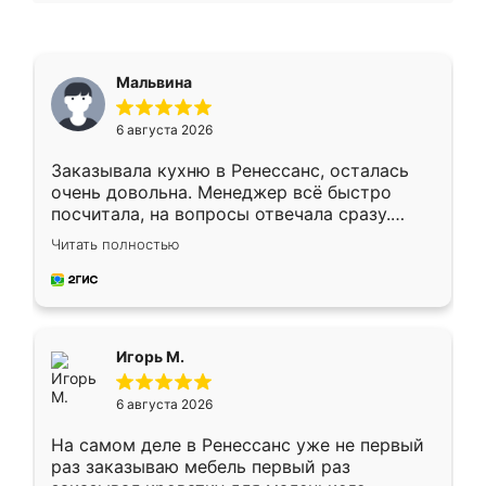
Мальвина
6 августа 2026
Заказывала кухню в Ренессанс, осталась
очень довольна. Менеджер всё быстро
посчитала, на вопросы отвечала сразу.
Замерщик приехал в субботу, подошёл к
Читать полностью
делу со всей ответственностью. Собрали
за день, ребята работали аккуратно, даже
пыли почти не было. Качество отличное,
ящики ходят плавно, ничего не скрипит.
Всё подошло как влитое.
Игорь М.
6 августа 2026
На самом деле в Ренессанс уже не первый
раз заказываю мебель первый раз