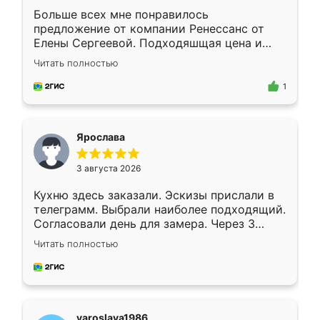
Больше всех мне понравилось
предложение от компании Ренессанс от
Елены Сергеевой. Подходяшщая цена и
короткие сроки изготовления. Приехавший
Читать полностью
для замера сотрудник Владислав
предложил по моему эскизу самый
1
подходящий вариант шкафа. Немного его
видоизменил, получилось даже лучше, чем
я хотела.
Ярослава
3 августа 2026
Кухню здесь заказали. Эскизы прислали в
телеграмм. Выбрали наиболее подходящий.
Согласовали день для замера. Через 3
недели кухня была уже готова. Остались
Читать полностью
довольны работой. Спасибо Ренессанс
мебель за качественную работу!
yaroslava1986