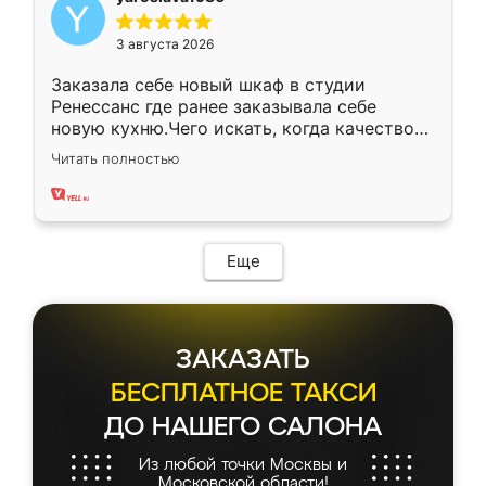
3 августа 2026
Заказала себе новый шкаф в студии
Ренессанс где ранее заказывала себе
новую кухню.Чего искать, когда качеством
вполне довольна. Служит кухня уже почти
Читать полностью
два года, нареканий нет.
Еще
ЗАКАЗАТЬ
БЕСПЛАТНОЕ ТАКСИ
ДО НАШЕГО САЛОНА
Из любой точки Москвы и
Московской области!