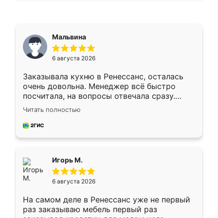
Мальвина
6 августа 2026
Заказывала кухню в Ренессанс, осталась
очень довольна. Менеджер всё быстро
посчитала, на вопросы отвечала сразу.
Замерщик приехал в субботу, подошёл к
Читать полностью
делу со всей ответственностью. Собрали
за день, ребята работали аккуратно, даже
пыли почти не было. Качество отличное,
ящики ходят плавно, ничего не скрипит.
Всё подошло как влитое.
Игорь М.
6 августа 2026
На самом деле в Ренессанс уже не первый
раз заказываю мебель первый раз