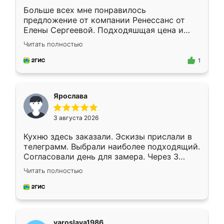
Больше всех мне понравилось
предложение от компании Ренессанс от
Елены Сергеевой. Подходяшщая цена и
короткие сроки изготовления. Приехавший
Читать полностью
для замера сотрудник Владислав
предложил по моему эскизу самый
1
подходящий вариант шкафа. Немного его
видоизменил, получилось даже лучше, чем
я хотела.
Ярослава
3 августа 2026
Кухню здесь заказали. Эскизы прислали в
телеграмм. Выбрали наиболее подходящий.
Согласовали день для замера. Через 3
недели кухня была уже готова. Остались
Читать полностью
довольны работой. Спасибо Ренессанс
мебель за качественную работу!
yaroslava1986