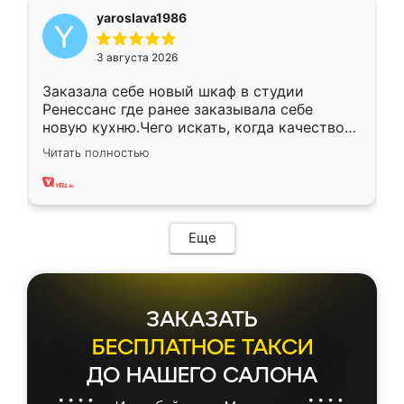
yaroslava1986
3 августа 2026
Заказала себе новый шкаф в студии
Ренессанс где ранее заказывала себе
новую кухню.Чего искать, когда качеством
вполне довольна. Служит кухня уже почти
Читать полностью
два года, нареканий нет.
Еще
ЗАКАЗАТЬ
БЕСПЛАТНОЕ ТАКСИ
ДО НАШЕГО САЛОНА