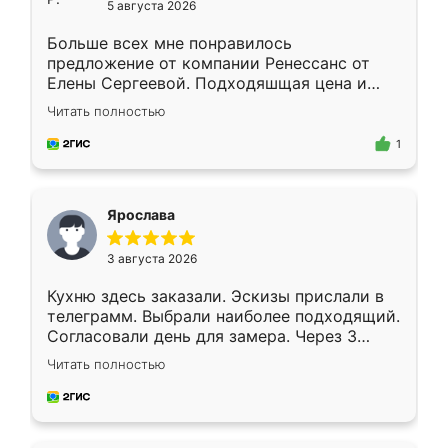
5 августа 2026
Больше всех мне понравилось
предложение от компании Ренессанс от
Елены Сергеевой. Подходяшщая цена и
короткие сроки изготовления. Приехавший
Читать полностью
для замера сотрудник Владислав
предложил по моему эскизу самый
1
подходящий вариант шкафа. Немного его
видоизменил, получилось даже лучше, чем
я хотела.
Ярослава
3 августа 2026
Кухню здесь заказали. Эскизы прислали в
телеграмм. Выбрали наиболее подходящий.
Согласовали день для замера. Через 3
недели кухня была уже готова. Остались
Читать полностью
довольны работой. Спасибо Ренессанс
мебель за качественную работу!