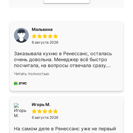
Мальвина
6 августа 2026
Заказывала кухню в Ренессанс, осталась
очень довольна. Менеджер всё быстро
посчитала, на вопросы отвечала сразу.
Замерщик приехал в субботу, подошёл к
Читать полностью
делу со всей ответственностью. Собрали
за день, ребята работали аккуратно, даже
пыли почти не было. Качество отличное,
ящики ходят плавно, ничего не скрипит.
Всё подошло как влитое.
Игорь М.
6 августа 2026
На самом деле в Ренессанс уже не первый