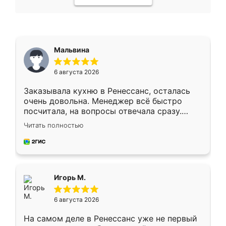
Мальвина
6 августа 2026
Заказывала кухню в Ренессанс, осталась
очень довольна. Менеджер всё быстро
посчитала, на вопросы отвечала сразу.
Замерщик приехал в субботу, подошёл к
Читать полностью
делу со всей ответственностью. Собрали
за день, ребята работали аккуратно, даже
пыли почти не было. Качество отличное,
ящики ходят плавно, ничего не скрипит.
Всё подошло как влитое.
Игорь М.
6 августа 2026
На самом деле в Ренессанс уже не первый