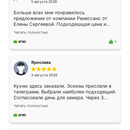
5 августа 2026
Больше всех мне понравилось
предложение от компании Ренессанс от
Елены Сергеевой. Подходяшщая цена и
короткие сроки изготовления. Приехавший
Читать полностью
для замера сотрудник Владислав
предложил по моему эскизу самый
1
подходящий вариант шкафа. Немного его
видоизменил, получилось даже лучше, чем
я хотела.
Ярослава
3 августа 2026
Кухню здесь заказали. Эскизы прислали в
телеграмм. Выбрали наиболее подходящий.
Согласовали день для замера. Через 3
недели кухня была уже готова. Остались
Читать полностью
довольны работой. Спасибо Ренессанс
мебель за качественную работу!