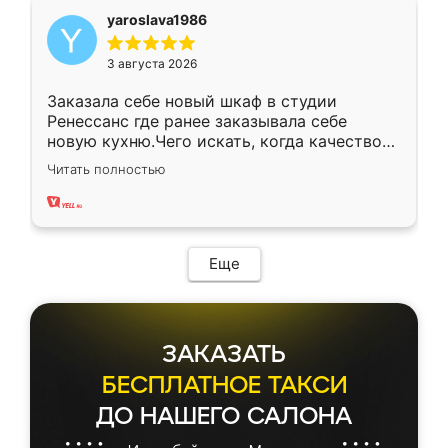
yaroslava1986
3 августа 2026
Заказала себе новый шкаф в студии
Ренессанс где ранее заказывала себе
новую кухню.Чего искать, когда качеством
вполне довольна. Служит кухня уже почти
Читать полностью
два года, нареканий нет.
Еще
ЗАКАЗАТЬ
БЕСПЛАТНОЕ ТАКСИ
ДО НАШЕГО САЛОНА