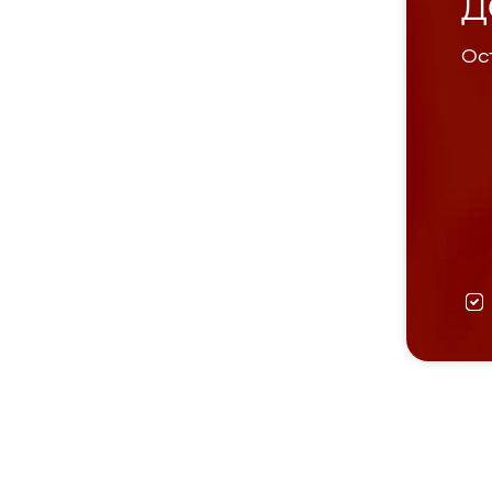
Д
Ост