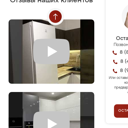
Отзывы наших клиентов
Оста
Позвон
8 (
8 (
8 (
Или оставь
ко
предвар
ОСТ