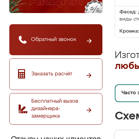
Фасад:
виды ст
Кромка
Обратный звонок
Изго
любы
Заказать расчёт
Часто 
Бесплатный вызов
дизайнера-
Схе
замерщика