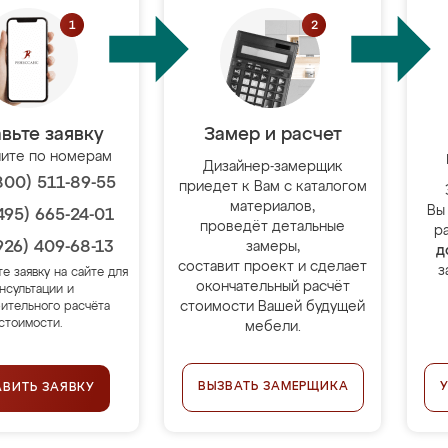
вьте заявку
Замер и расчет
ите по номерам
Дизайнер-замерщик
800) 511-89-55
приедет к Вам с каталогом
материалов,
Вы
495) 665-24-01
проведёт детальные
р
926) 409-68-13
замеры,
д
составит проект и сделает
з
те заявку на сайте для
окончательный расчёт
нсультации и
стоимости Вашей будущей
ительного расчёта
стоимости.
мебели.
ВЫЗВАТЬ ЗАМЕРЩИКА
АВИТЬ ЗАЯВКУ