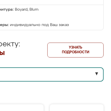
итура:
Boyard, Blum
еры:
индивидуально под Ваш заказ
екту:
УЗНАТЬ
лы
ПОДРОБНОСТИ
▼