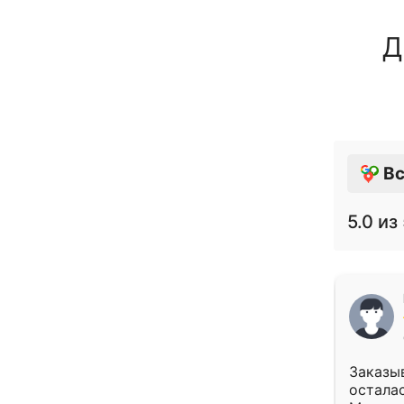
Д
Вс
5.0
из 
Заказыв
осталас