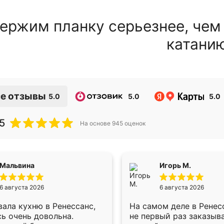
ержим планку серьезнее, чем
катани
е отзывы
5.0
5.0
5.0
5
На основе
945
оценок
Мальвина
Игорь М.
6 августа 2026
6 августа 2026
ала кухню в Ренессанс,
На самом деле в Ренес
ь очень довольна.
не первый раз заказыв