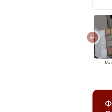
Мат
Ф