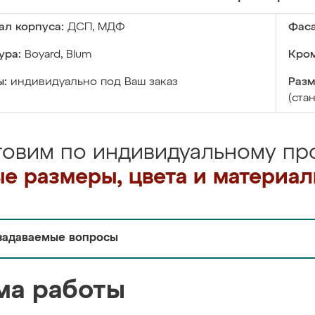
ал корпуса:
ДСП, МДФ
Фаса
ура:
Boyard, Blum
Кром
ы:
индивидуально под Ваш заказ
Разм
(ста
товим по индивидуальному про
е размеры, цвета и материа
задаваемые вопросы
ма работы