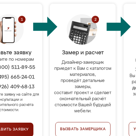
вьте заявку
Замер и расчет
ите по номерам
Дизайнер-замерщик
800) 511-89-55
приедет к Вам с каталогом
материалов,
Вы
495) 665-24-01
проведёт детальные
р
926) 409-68-13
замеры,
д
составит проект и сделает
з
те заявку на сайте для
окончательный расчёт
нсультации и
стоимости Вашей будущей
ительного расчёта
стоимости.
мебели.
ВЫЗВАТЬ ЗАМЕРЩИКА
АВИТЬ ЗАЯВКУ