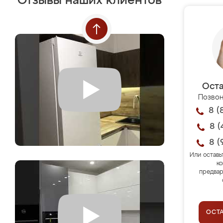
Отзывы наших клиентов
Оста
Позвон
8 (
8 (
8 (
Или оставь
ко
предвар
ОСТ