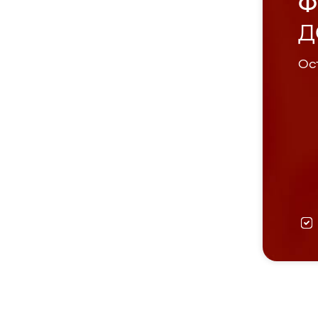
Ф
Д
Ост