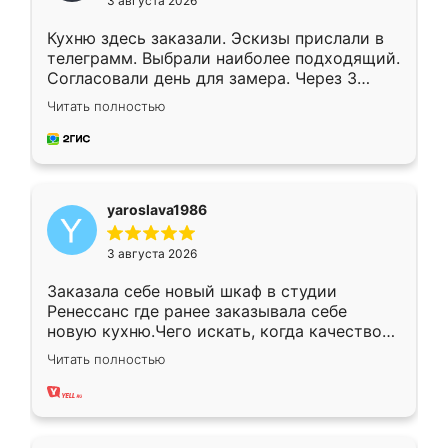
3 августа 2026
Кухню здесь заказали. Эскизы прислали в
телеграмм. Выбрали наиболее подходящий.
Согласовали день для замера. Через 3
недели кухня была уже готова. Остались
Читать полностью
довольны работой. Спасибо Ренессанс
мебель за качественную работу!
yaroslava1986
3 августа 2026
Заказала себе новый шкаф в студии
Ренессанс где ранее заказывала себе
новую кухню.Чего искать, когда качеством
вполне довольна. Служит кухня уже почти
Читать полностью
два года, нареканий нет.