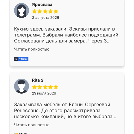
Ярослава
3 августа 2026
Кухню здесь заказали. Эскизы прислали в
телеграмм. Выбрали наиболее подходящий.
Согласовали день для замера. Через 3
недели кухня была уже готова. Остались
Читать полностью
довольны работой. Спасибо Ренессанс
мебель за качественную работу!
Rita S.
29 июля 2026
Заказывала мебель от Елены Сергеевой
Ренессанс. До этого рассматривала
несколько компаний, но в итоге выбрала
эту. Сначала обговорили условия, потом
Читать полностью
приехал замерщик, всё спокойно объяснил