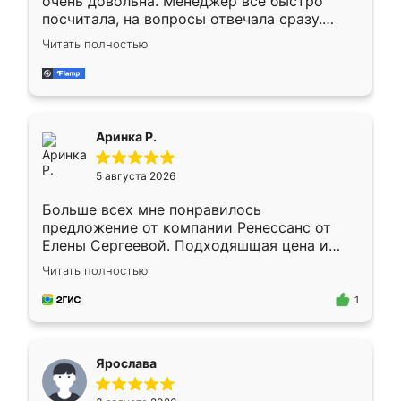
очень довольна. Менеджер всё быстро
посчитала, на вопросы отвечала сразу.
Замерщик приехал в субботу, подошёл к
Читать полностью
делу со всей ответственностью. Собрали
за день, ребята работали аккуратно, даже
пыли почти не было. Качество отличное,
ящики ходят плавно, ничего не скрипит.
Всё подошло как влитое.
Аринка Р.
5 августа 2026
Больше всех мне понравилось
предложение от компании Ренессанс от
Елены Сергеевой. Подходяшщая цена и
короткие сроки изготовления. Приехавший
Читать полностью
для замера сотрудник Владислав
предложил по моему эскизу самый
1
подходящий вариант шкафа. Немного его
видоизменил, получилось даже лучше, чем
я хотела.
Ярослава