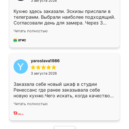
3 августа 2026
Кухню здесь заказали. Эскизы прислали в
телеграмм. Выбрали наиболее подходящий.
Согласовали день для замера. Через 3
недели кухня была уже готова. Остались
Читать полностью
довольны работой. Спасибо Ренессанс
мебель за качественную работу!
yaroslava1986
3 августа 2026
Заказала себе новый шкаф в студии
Ренессанс где ранее заказывала себе
новую кухню.Чего искать, когда качеством
вполне довольна. Служит кухня уже почти
Читать полностью
два года, нареканий нет.