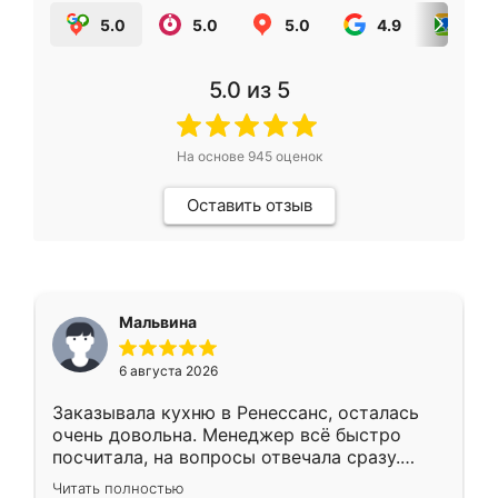
5.0
5.0
5.0
4.9
5.0
5.0
из 5
На основе
945
оценок
Оставить отзыв
Мальвина
6 августа 2026
Заказывала кухню в Ренессанс, осталась
очень довольна. Менеджер всё быстро
посчитала, на вопросы отвечала сразу.
Замерщик приехал в субботу, подошёл к
Читать полностью