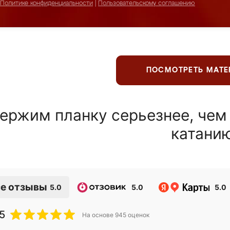
Политике конфиденциальности
|
Пользовательскому соглашению
ПОСМОТРЕТЬ МАТ
ержим планку серьезнее, чем
катани
е отзывы
5.0
5.0
5.0
5
На основе
945
оценок