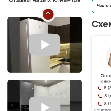
Отзывы наших клиентов
Часто 
Схе
Оста
Позвон
8 (
8 (
8 (
Или оставь