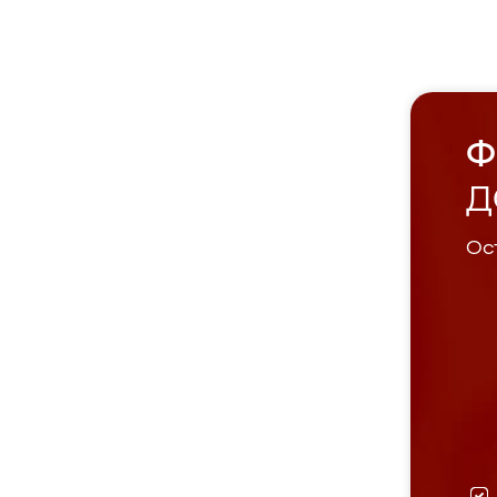
Ф
Д
Ост