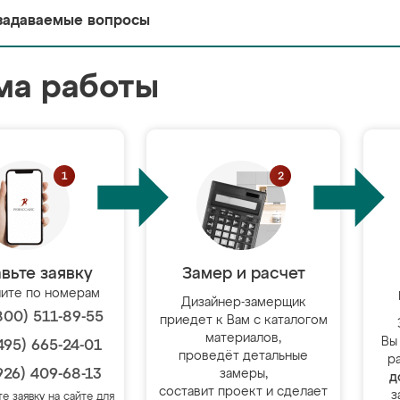
задаваемые вопросы
ма работы
вьте заявку
Замер и расчет
ите по номерам
Дизайнер-замерщик
800) 511-89-55
приедет к Вам с каталогом
материалов,
Вы
495) 665-24-01
проведёт детальные
р
926) 409-68-13
замеры,
д
составит проект и сделает
з
те заявку на сайте для