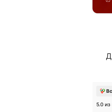
Д
Вс
5.0
из 