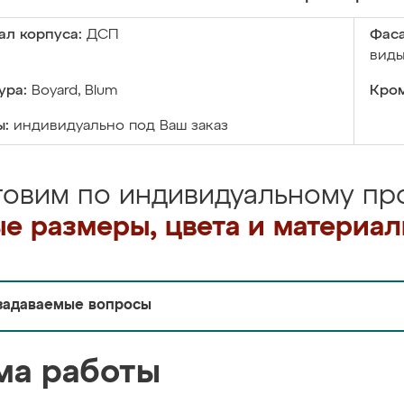
ал корпуса:
ДСП
Фаса
виды
ура:
Boyard, Blum
Кром
ы:
индивидуально под Ваш заказ
товим по индивидуальному про
е размеры, цвета и материа
задаваемые вопросы
ма работы