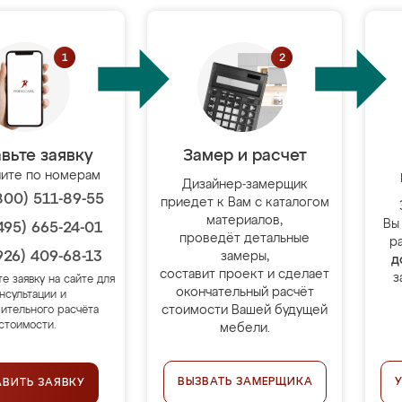
вьте заявку
Замер и расчет
ите по номерам
Дизайнер-замерщик
800) 511-89-55
приедет к Вам с каталогом
материалов,
Вы
495) 665-24-01
проведёт детальные
р
926) 409-68-13
замеры,
д
составит проект и сделает
з
те заявку на сайте для
окончательный расчёт
нсультации и
стоимости Вашей будущей
ительного расчёта
стоимости.
мебели.
ВЫЗВАТЬ ЗАМЕРЩИКА
АВИТЬ ЗАЯВКУ