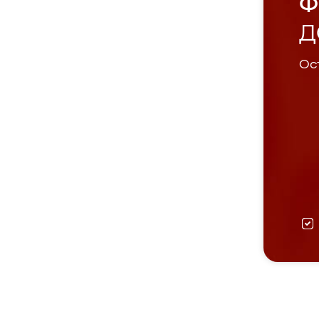
Ф
Д
Ост