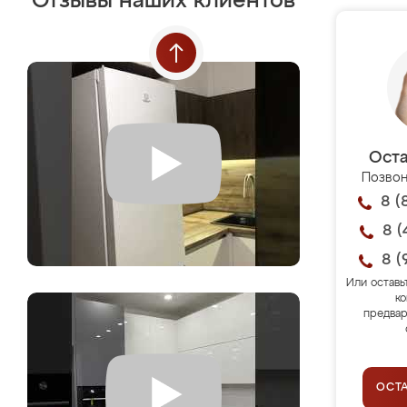
Отзывы наших клиентов
Оста
Позвон
8 (
8 (
8 (
Или оставь
ко
предвар
ОСТ