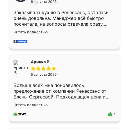
6 августа 2026
мебели буду заказывать только здесь.
Заказывала кухню в Ренессанс, осталась
очень довольна. Менеджер всё быстро
посчитала, на вопросы отвечала сразу.
Замерщик приехал в субботу, подошёл к
Читать полностью
делу со всей ответственностью. Собрали
за день, ребята работали аккуратно, даже
пыли почти не было. Качество отличное,
ящики ходят плавно, ничего не скрипит.
Всё подошло как влитое.
Аринка Р.
5 августа 2026
Больше всех мне понравилось
предложение от компании Ренессанс от
Елены Сергеевой. Подходяшщая цена и
короткие сроки изготовления. Приехавший
Читать полностью
для замера сотрудник Владислав
предложил по моему эскизу самый
1
подходящий вариант шкафа. Немного его
видоизменил, получилось даже лучше, чем