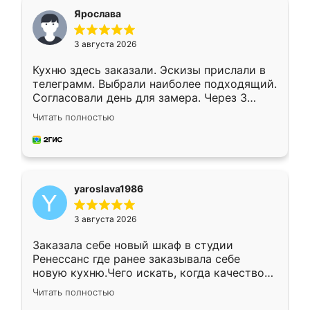
я хотела.
Ярослава
3 августа 2026
Кухню здесь заказали. Эскизы прислали в
телеграмм. Выбрали наиболее подходящий.
Согласовали день для замера. Через 3
недели кухня была уже готова. Остались
Читать полностью
довольны работой. Спасибо Ренессанс
мебель за качественную работу!
yaroslava1986
3 августа 2026
Заказала себе новый шкаф в студии
Ренессанс где ранее заказывала себе
новую кухню.Чего искать, когда качеством
вполне довольна. Служит кухня уже почти
Читать полностью
два года, нареканий нет.