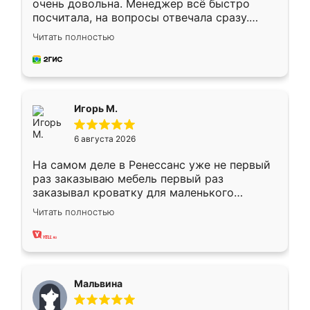
очень довольна. Менеджер всё быстро
посчитала, на вопросы отвечала сразу.
Замерщик приехал в субботу, подошёл к
Читать полностью
делу со всей ответственностью. Собрали
за день, ребята работали аккуратно, даже
пыли почти не было. Качество отличное,
ящики ходят плавно, ничего не скрипит.
Всё подошло как влитое.
Игорь М.
6 августа 2026
На самом деле в Ренессанс уже не первый
раз заказываю мебель первый раз
заказывал кроватку для маленького
ребёнка при его рождении ,во второй раз
Читать полностью
заказал шкаф-купе. По качеству очень
хорошее сборка достаточно быстрая,
также адекватные цены. До этого
сравнивал с разными конкурентами в этом
сегменте ,выбор у конкурентов куда
Мальвина
меньше, здесь же он более разнообразный.
Мне нравится ,если что-то потребуется из