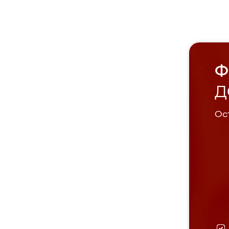
Ф
Д
Ост