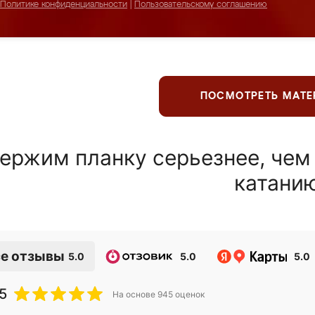
Политике конфиденциальности
|
Пользовательскому соглашению
ПОСМОТРЕТЬ МАТ
ержим планку серьезнее, чем
катани
е отзывы
5.0
5.0
5.0
5
На основе
945
оценок