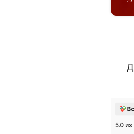
Д
Вс
5.0
из 