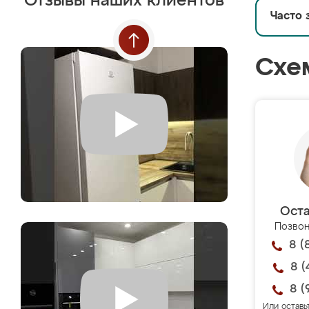
Отзывы наших клиентов
Часто 
Схе
Оста
Позвон
8 (
8 (
8 (
Или оставь