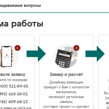
задаваемые вопросы
ма работы
вьте заявку
Замер и расчет
ите по номерам
Дизайнер-замерщик
800) 511-89-55
приедет к Вам с каталогом
материалов,
Вы
495) 665-24-01
проведёт детальные
р
926) 409-68-13
замеры,
д
составит проект и сделает
з
те заявку на сайте для