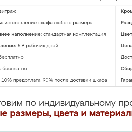
витраж
Кром
ы:
изготовление шкафа любого размера
Разд
ннее наполнение:
стандартная комплектация
Цвет
вление:
5-7 рабочих дней
Цена
бесплатно
Дост
:
бесплатно
Сбор
10% предоплата, 90% после доставки шкафа
Гара
товим по индивидуальному про
е размеры, цвета и материа