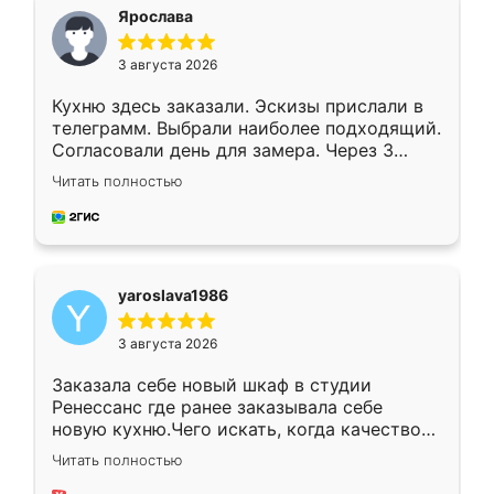
я хотела.
Ярослава
3 августа 2026
Кухню здесь заказали. Эскизы прислали в
телеграмм. Выбрали наиболее подходящий.
Согласовали день для замера. Через 3
недели кухня была уже готова. Остались
Читать полностью
довольны работой. Спасибо Ренессанс
мебель за качественную работу!
yaroslava1986
3 августа 2026
Заказала себе новый шкаф в студии
Ренессанс где ранее заказывала себе
новую кухню.Чего искать, когда качеством
вполне довольна. Служит кухня уже почти
Читать полностью
два года, нареканий нет.