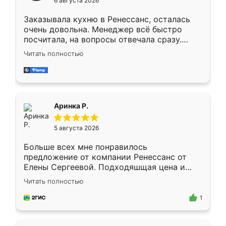
6 августа 2026
мебели буду заказывать только здесь.
Заказывала кухню в Ренессанс, осталась
очень довольна. Менеджер всё быстро
посчитала, на вопросы отвечала сразу.
Замерщик приехал в субботу, подошёл к
Читать полностью
делу со всей ответственностью. Собрали
за день, ребята работали аккуратно, даже
пыли почти не было. Качество отличное,
ящики ходят плавно, ничего не скрипит.
Всё подошло как влитое.
Аринка Р.
5 августа 2026
Больше всех мне понравилось
предложение от компании Ренессанс от
Елены Сергеевой. Подходяшщая цена и
короткие сроки изготовления. Приехавший
Читать полностью
для замера сотрудник Владислав
предложил по моему эскизу самый
1
подходящий вариант шкафа. Немного его
видоизменил, получилось даже лучше, чем