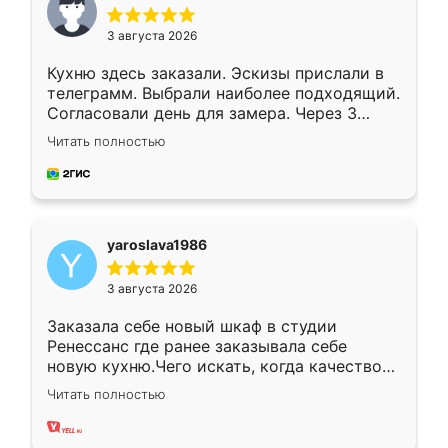
3 августа 2026
Кухню здесь заказали. Эскизы прислали в
телеграмм. Выбрали наиболее подходящий.
Согласовали день для замера. Через 3
недели кухня была уже готова. Остались
Читать полностью
довольны работой. Спасибо Ренессанс
мебель за качественную работу!
yaroslava1986
3 августа 2026
Заказала себе новый шкаф в студии
Ренессанс где ранее заказывала себе
новую кухню.Чего искать, когда качеством
вполне довольна. Служит кухня уже почти
Читать полностью
два года, нареканий нет.