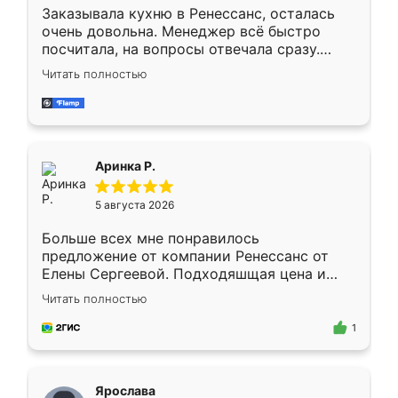
Заказывала кухню в Ренессанс, осталась
очень довольна. Менеджер всё быстро
посчитала, на вопросы отвечала сразу.
Замерщик приехал в субботу, подошёл к
Читать полностью
делу со всей ответственностью. Собрали
за день, ребята работали аккуратно, даже
пыли почти не было. Качество отличное,
ящики ходят плавно, ничего не скрипит.
Всё подошло как влитое.
Аринка Р.
5 августа 2026
Больше всех мне понравилось
предложение от компании Ренессанс от
Елены Сергеевой. Подходяшщая цена и
короткие сроки изготовления. Приехавший
Читать полностью
для замера сотрудник Владислав
предложил по моему эскизу самый
1
подходящий вариант шкафа. Немного его
видоизменил, получилось даже лучше, чем
я хотела.
Ярослава