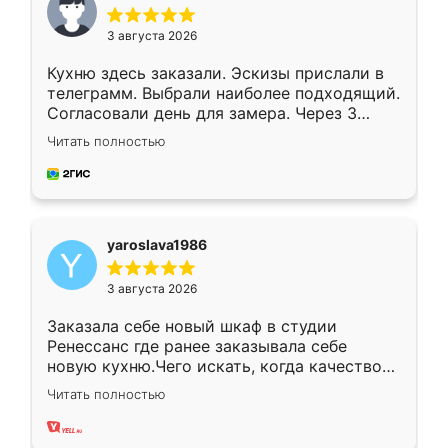
3 августа 2026
Кухню здесь заказали. Эскизы прислали в
телеграмм. Выбрали наиболее подходящий.
Согласовали день для замера. Через 3
недели кухня была уже готова. Остались
Читать полностью
довольны работой. Спасибо Ренессанс
мебель за качественную работу!
yaroslava1986
3 августа 2026
Заказала себе новый шкаф в студии
Ренессанс где ранее заказывала себе
новую кухню.Чего искать, когда качеством
вполне довольна. Служит кухня уже почти
Читать полностью
два года, нареканий нет.