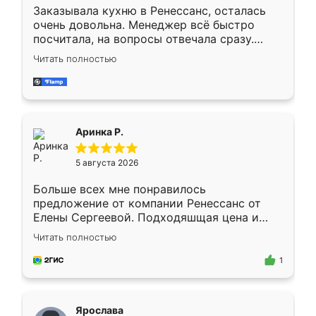
Заказывала кухню в Ренессанс, осталась
очень довольна. Менеджер всё быстро
посчитала, на вопросы отвечала сразу.
Замерщик приехал в субботу, подошёл к
Читать полностью
делу со всей ответственностью. Собрали
за день, ребята работали аккуратно, даже
пыли почти не было. Качество отличное,
ящики ходят плавно, ничего не скрипит.
Всё подошло как влитое.
Аринка Р.
5 августа 2026
Больше всех мне понравилось
предложение от компании Ренессанс от
Елены Сергеевой. Подходяшщая цена и
короткие сроки изготовления. Приехавший
Читать полностью
для замера сотрудник Владислав
предложил по моему эскизу самый
1
подходящий вариант шкафа. Немного его
видоизменил, получилось даже лучше, чем
я хотела.
Ярослава