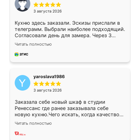
3 августа 2026
Кухню здесь заказали. Эскизы прислали в
телеграмм. Выбрали наиболее подходящий.
Согласовали день для замера. Через 3
недели кухня была уже готова. Остались
Читать полностью
довольны работой. Спасибо Ренессанс
мебель за качественную работу!
yaroslava1986
3 августа 2026
Заказала себе новый шкаф в студии
Ренессанс где ранее заказывала себе
новую кухню.Чего искать, когда качеством
вполне довольна. Служит кухня уже почти
Читать полностью
два года, нареканий нет.