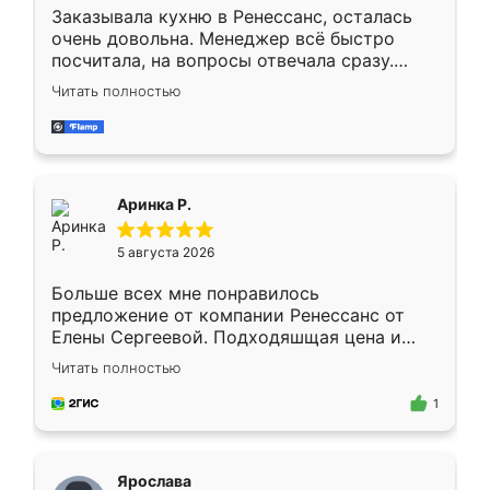
Заказывала кухню в Ренессанс, осталась
очень довольна. Менеджер всё быстро
посчитала, на вопросы отвечала сразу.
Замерщик приехал в субботу, подошёл к
Читать полностью
делу со всей ответственностью. Собрали
за день, ребята работали аккуратно, даже
пыли почти не было. Качество отличное,
ящики ходят плавно, ничего не скрипит.
Всё подошло как влитое.
Аринка Р.
5 августа 2026
Больше всех мне понравилось
предложение от компании Ренессанс от
Елены Сергеевой. Подходяшщая цена и
короткие сроки изготовления. Приехавший
Читать полностью
для замера сотрудник Владислав
предложил по моему эскизу самый
1
подходящий вариант шкафа. Немного его
видоизменил, получилось даже лучше, чем
я хотела.
Ярослава