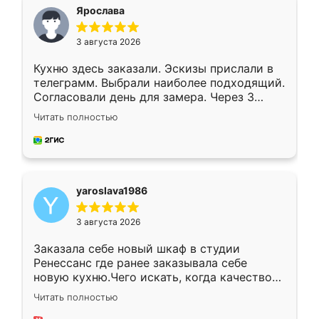
я хотела.
Ярослава
3 августа 2026
Кухню здесь заказали. Эскизы прислали в
телеграмм. Выбрали наиболее подходящий.
Согласовали день для замера. Через 3
недели кухня была уже готова. Остались
Читать полностью
довольны работой. Спасибо Ренессанс
мебель за качественную работу!
yaroslava1986
3 августа 2026
Заказала себе новый шкаф в студии
Ренессанс где ранее заказывала себе
новую кухню.Чего искать, когда качеством
вполне довольна. Служит кухня уже почти
Читать полностью
два года, нареканий нет.