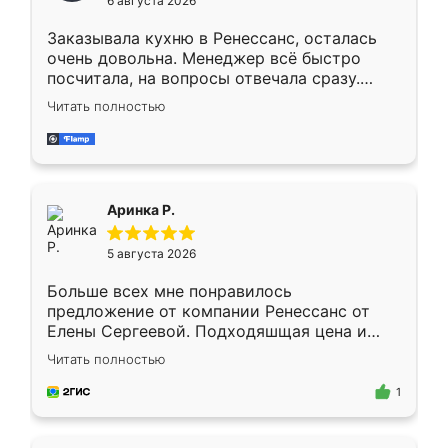
6 августа 2026
мебели буду заказывать только здесь.
Заказывала кухню в Ренессанс, осталась
очень довольна. Менеджер всё быстро
посчитала, на вопросы отвечала сразу.
Замерщик приехал в субботу, подошёл к
Читать полностью
делу со всей ответственностью. Собрали
за день, ребята работали аккуратно, даже
пыли почти не было. Качество отличное,
ящики ходят плавно, ничего не скрипит.
Всё подошло как влитое.
Аринка Р.
5 августа 2026
Больше всех мне понравилось
предложение от компании Ренессанс от
Елены Сергеевой. Подходяшщая цена и
короткие сроки изготовления. Приехавший
Читать полностью
для замера сотрудник Владислав
предложил по моему эскизу самый
1
подходящий вариант шкафа. Немного его
видоизменил, получилось даже лучше, чем