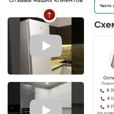
Отзывы наших клиентов
Часто 
Схе
Оста
Позвон
8 (
8 (
8 (
Или оставь