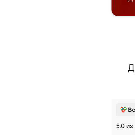
Д
Вс
5.0
из 