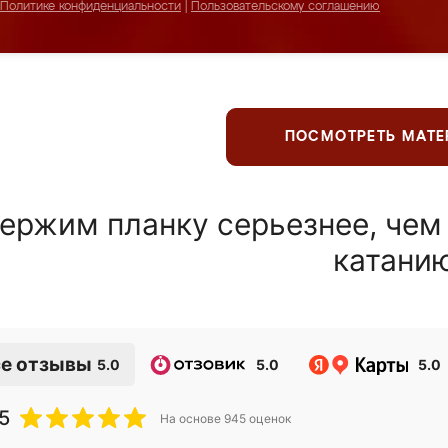
Политике конфиденциальности
|
Пользовательскому соглашению
ПОСМОТРЕТЬ МАТ
ержим планку серьезнее, чем
катани
е отзывы
5.0
5.0
5.0
5
На основе
945
оценок