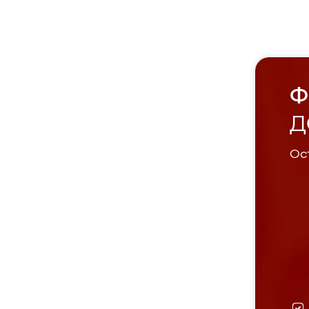
Ф
Д
Ост