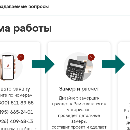
задаваемые вопросы
ма работы
вьте заявку
Замер и расчет
ите по номерам
Дизайнер-замерщик
800) 511-89-55
приедет к Вам с каталогом
материалов,
Вы
495) 665-24-01
проведёт детальные
р
926) 409-68-13
замеры,
д
составит проект и сделает
з
те заявку на сайте для