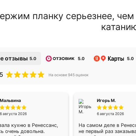
ержим планку серьезнее, чем
катани
е отзывы
5.0
5.0
5.0
5
На основе
945
оценок
Мальвина
Игорь М.
6 августа 2026
6 августа 2026
ала кухню в Ренессанс,
На самом деле в Ренес
ь очень довольна.
не первый раз заказыв