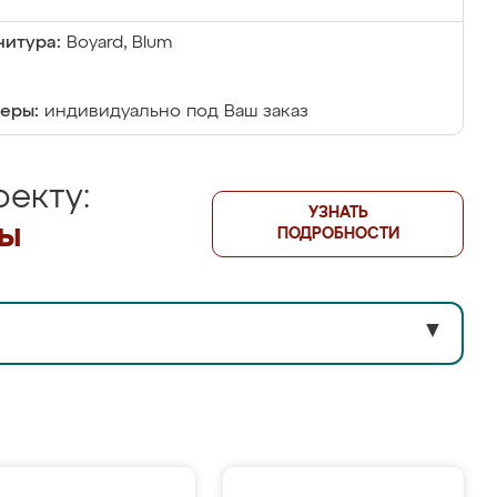
итура:
Boyard, Blum
еры:
индивидуально под Ваш заказ
екту:
УЗНАТЬ
лы
ПОДРОБНОСТИ
▼