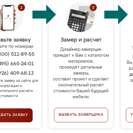
вьте заявку
Замер и расчет
ите по номерам
Дизайнер-замерщик
800) 511-89-55
приедет к Вам с каталогом
материалов,
Вы
495) 665-24-01
проведёт детальные
р
926) 409-68-13
замеры,
д
составит проект и сделает
з
те заявку на сайте для
окончательный расчёт
нсультации и
стоимости Вашей будущей
ительного расчёта
стоимости.
мебели.
ВЫЗВАТЬ ЗАМЕРЩИКА
АВИТЬ ЗАЯВКУ