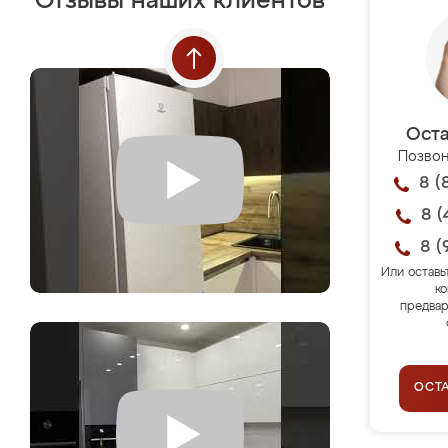
Отзывы наших клиентов
Оста
Позвон
8 (
8 (
8 (
Или оставь
ко
предвар
ОСТ