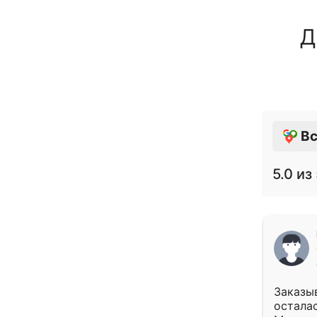
Д
Вс
5.0
из 
Заказыв
осталас