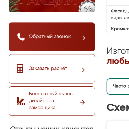
Фасад:
виды ст
Кромка
Обратный звонок
Изго
любы
Заказать расчёт
Часто 
Бесплатный вызов
дизайнера-
Схе
замерщика