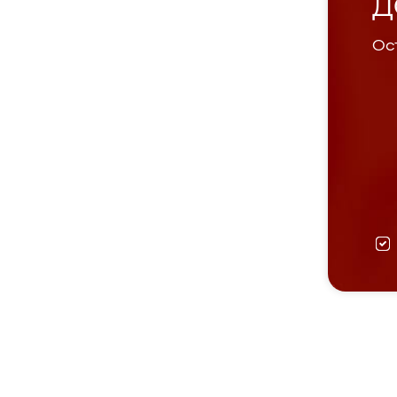
Д
Ост