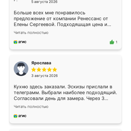
5 августа 2026
Больше всех мне понравилось
предложение от компании Ренессанс от
Елены Сергеевой. Подходяшщая цена и
короткие сроки изготовления. Приехавший
Читать полностью
для замера сотрудник Владислав
предложил по моему эскизу самый
1
подходящий вариант шкафа. Немного его
видоизменил, получилось даже лучше, чем
я хотела.
Ярослава
3 августа 2026
Кухню здесь заказали. Эскизы прислали в
телеграмм. Выбрали наиболее подходящий.
Согласовали день для замера. Через 3
недели кухня была уже готова. Остались
Читать полностью
довольны работой. Спасибо Ренессанс
мебель за качественную работу!