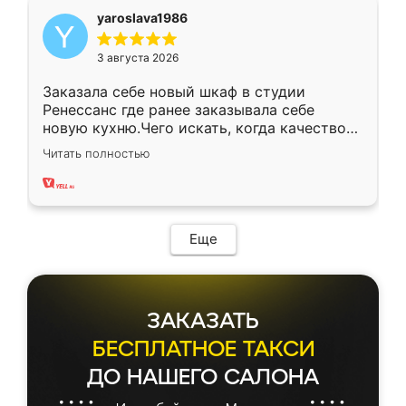
yaroslava1986
3 августа 2026
Заказала себе новый шкаф в студии
Ренессанс где ранее заказывала себе
новую кухню.Чего искать, когда качеством
вполне довольна. Служит кухня уже почти
Читать полностью
два года, нареканий нет.
Еще
ЗАКАЗАТЬ
БЕСПЛАТНОЕ ТАКСИ
ДО НАШЕГО САЛОНА