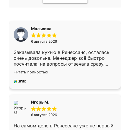
Мальвина
6 августа 2026
Заказывала кухню в Ренессанс, осталась
очень довольна. Менеджер всё быстро
посчитала, на вопросы отвечала сразу.
Замерщик приехал в субботу, подошёл к
Читать полностью
делу со всей ответственностью. Собрали
за день, ребята работали аккуратно, даже
пыли почти не было. Качество отличное,
ящики ходят плавно, ничего не скрипит.
Всё подошло как влитое.
Игорь М.
6 августа 2026
На самом деле в Ренессанс уже не первый