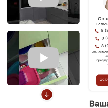
Оста
Позвон
8 (
8 (
8 (
Или оставь
ко
предвар
ОСТ
Ваша