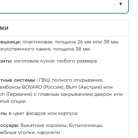
▼
ики
лешница:
пластиковая, толщина 26 мм или 38 мм;
скусственного камня, толщина 38 мм
риты:
изготовим кухню любого размера
тные системы :
ПВШ полного открывания,
ембоксы BOYARD (Россия), Blum (Австрия) или
ich (Германия) с плавным закрыванием дверок или
этой опции
ль:
в цвет фасадов или корпуса
ссуары:
Выкатные корзины, бутылочницы,
ебные уголки, карусели