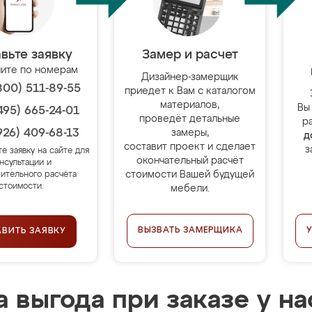
вьте заявку
Замер и расчет
ите по номерам
Дизайнер-замерщик
800) 511-89-55
приедет к Вам с каталогом
материалов,
Вы
495) 665-24-01
проведёт детальные
р
926) 409-68-13
замеры,
д
составит проект и сделает
з
те заявку на сайте для
окончательный расчёт
нсультации и
стоимости Вашей будущей
ительного расчёта
стоимости.
мебели.
ВЫЗВАТЬ ЗАМЕРЩИКА
АВИТЬ ЗАЯВКУ
 выгода при заказе у на