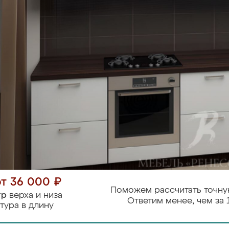
от 36 000 ₽
Поможем рассчитать точну
тр
верха и низа
Ответим менее, чем за 
тура в длину