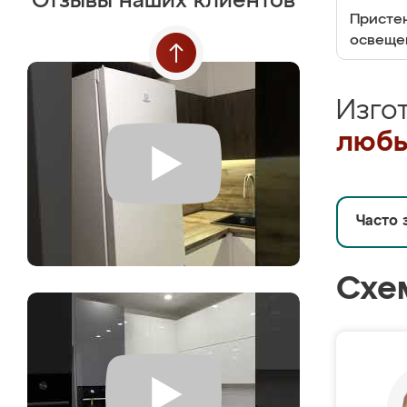
Отзывы наших клиентов
Пристен
освеще
Изго
любы
Часто 
Схе