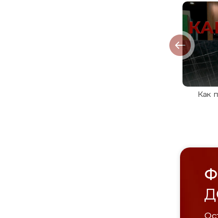
Как 
Ф
Д
Ост