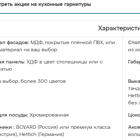
реть акции на кухонные гарнитуры
Характерист
ал фасадов:
МДФ, покрытые плёнкой ПВХ, или
Сто
материал на ваш выбор
из и
я панель:
ХДФ в цвет столешницы или с
Габа
чатью
а выбор, более 300 цветов
Выка
танд
Hett
без 
ля посуды:
Хромированная
Цоко
ники :
BOYARD (Россия) или премиум класса
Аксе
встрия), Hettich (Германия)
волш