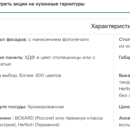
реть акции на кухонные гарнитуры
Характерист
ал фасадов:
с нанесением фотопечати
Сто
из и
я панель:
ХДФ в цвет столешницы или с
Габа
чатью
а выбор, более 300 цветов
Выка
танд
Hett
без 
ля посуды:
Хромированная
Цоко
ники :
BOYARD (Россия) или премиум класса
Аксе
встрия), Hettich (Германия)
волш