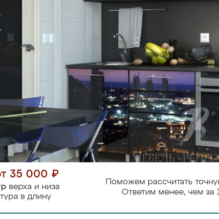
от 35 000 ₽
Поможем рассчитать точну
тр
верха и низа
Ответим менее, чем за 
тура в длину