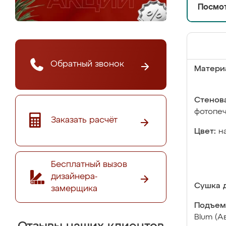
Посмот
Обратный звонок
Матери
Стенова
фотопе
Заказать расчёт
Цвет:
н
Бесплатный вызов
дизайнера-
Сушка д
замерщика
Подъем
Blum (А