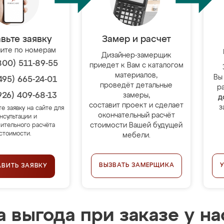
вьте заявку
Замер и расчет
ите по номерам
Дизайнер-замерщик
800) 511-89-55
приедет к Вам с каталогом
материалов,
Вы
495) 665-24-01
проведёт детальные
р
926) 409-68-13
замеры,
д
составит проект и сделает
з
те заявку на сайте для
окончательный расчёт
нсультации и
стоимости Вашей будущей
ительного расчёта
стоимости.
мебели.
ВЫЗВАТЬ ЗАМЕРЩИКА
АВИТЬ ЗАЯВКУ
 выгода при заказе у на