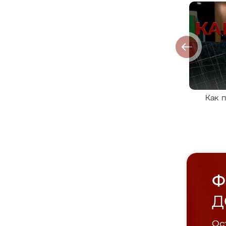
Как 
Ф
Д
Ост