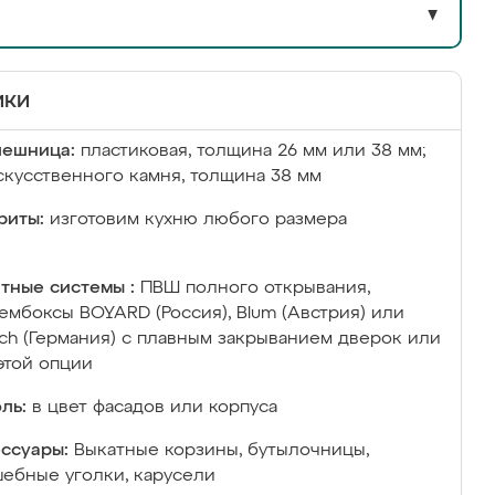
▼
ики
лешница:
пластиковая, толщина 26 мм или 38 мм;
скусственного камня, толщина 38 мм
риты:
изготовим кухню любого размера
тные системы :
ПВШ полного открывания,
ембоксы BOYARD (Россия), Blum (Австрия) или
ich (Германия) с плавным закрыванием дверок или
этой опции
ль:
в цвет фасадов или корпуса
ссуары:
Выкатные корзины, бутылочницы,
ебные уголки, карусели