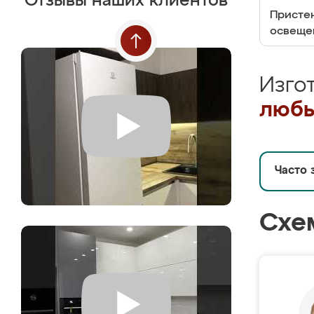
Отзывы наших клиентов
Пристен
освеще
Изго
любы
Часто 
Схе