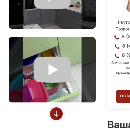
Оста
Позвон
8 (
8 (
8 (
Или оставь
ко
предвар
ОСТ
Ваша