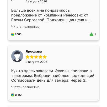
5 августа 2026
Больше всех мне понравилось
предложение от компании Ренессанс от
Елены Сергеевой. Подходяшщая цена и
короткие сроки изготовления. Приехавший
Читать полностью
для замера сотрудник Владислав
предложил по моему эскизу самый
1
подходящий вариант шкафа. Немного его
видоизменил, получилось даже лучше, чем
я хотела.
Ярослава
3 августа 2026
Кухню здесь заказали. Эскизы прислали в
телеграмм. Выбрали наиболее подходящий.
Согласовали день для замера. Через 3
недели кухня была уже готова. Остались
Читать полностью
довольны работой. Спасибо Ренессанс
мебель за качественную работу!