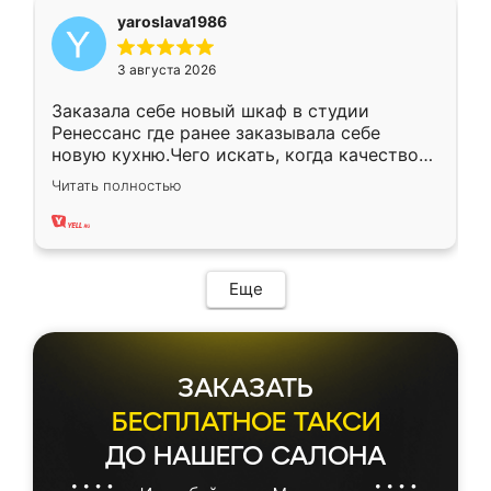
yaroslava1986
3 августа 2026
Заказала себе новый шкаф в студии
Ренессанс где ранее заказывала себе
новую кухню.Чего искать, когда качеством
вполне довольна. Служит кухня уже почти
Читать полностью
два года, нареканий нет.
Еще
ЗАКАЗАТЬ
БЕСПЛАТНОЕ ТАКСИ
ДО НАШЕГО САЛОНА