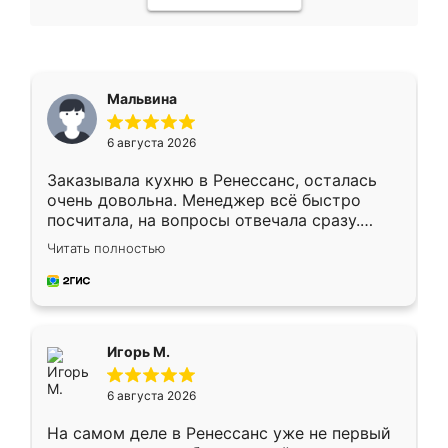
Мальвина
6 августа 2026
Заказывала кухню в Ренессанс, осталась
очень довольна. Менеджер всё быстро
посчитала, на вопросы отвечала сразу.
Замерщик приехал в субботу, подошёл к
Читать полностью
делу со всей ответственностью. Собрали
за день, ребята работали аккуратно, даже
пыли почти не было. Качество отличное,
ящики ходят плавно, ничего не скрипит.
Всё подошло как влитое.
Игорь М.
6 августа 2026
На самом деле в Ренессанс уже не первый