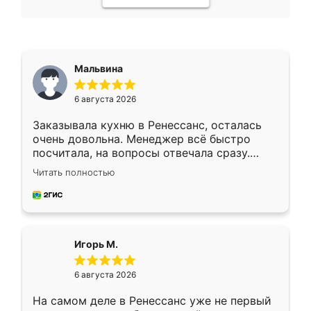
Мальвина
6 августа 2026
Заказывала кухню в Ренессанс, осталась
очень довольна. Менеджер всё быстро
посчитала, на вопросы отвечала сразу.
Замерщик приехал в субботу, подошёл к
Читать полностью
делу со всей ответственностью. Собрали
за день, ребята работали аккуратно, даже
пыли почти не было. Качество отличное,
ящики ходят плавно, ничего не скрипит.
Всё подошло как влитое.
Игорь М.
6 августа 2026
На самом деле в Ренессанс уже не первый