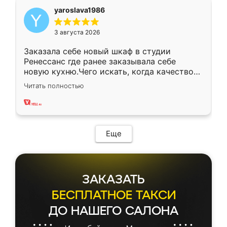
yaroslava1986
3 августа 2026
Заказала себе новый шкаф в студии
Ренессанс где ранее заказывала себе
новую кухню.Чего искать, когда качеством
вполне довольна. Служит кухня уже почти
Читать полностью
два года, нареканий нет.
Еще
ЗАКАЗАТЬ
БЕСПЛАТНОЕ ТАКСИ
ДО НАШЕГО САЛОНА