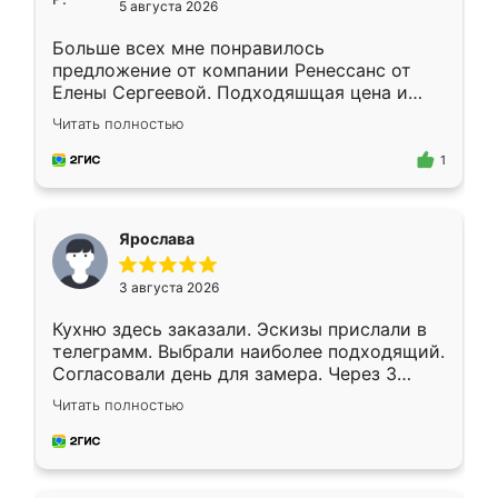
5 августа 2026
Больше всех мне понравилось
предложение от компании Ренессанс от
Елены Сергеевой. Подходяшщая цена и
короткие сроки изготовления. Приехавший
Читать полностью
для замера сотрудник Владислав
предложил по моему эскизу самый
1
подходящий вариант шкафа. Немного его
видоизменил, получилось даже лучше, чем
я хотела.
Ярослава
3 августа 2026
Кухню здесь заказали. Эскизы прислали в
телеграмм. Выбрали наиболее подходящий.
Согласовали день для замера. Через 3
недели кухня была уже готова. Остались
Читать полностью
довольны работой. Спасибо Ренессанс
мебель за качественную работу!