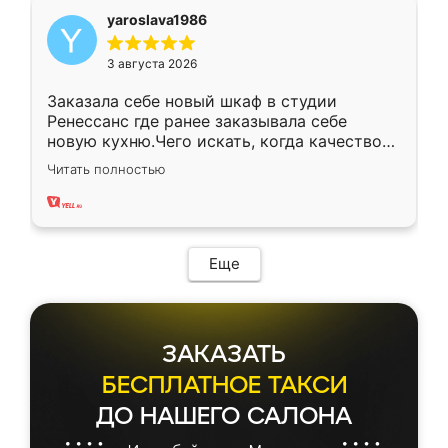
yaroslava1986
3 августа 2026
Заказала себе новый шкаф в студии
Ренессанс где ранее заказывала себе
новую кухню.Чего искать, когда качеством
вполне довольна. Служит кухня уже почти
Читать полностью
два года, нареканий нет.
Еще
ЗАКАЗАТЬ
БЕСПЛАТНОЕ ТАКСИ
ДО НАШЕГО САЛОНА