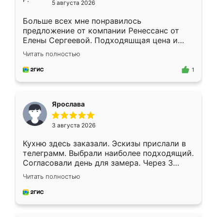
5 августа 2026
Больше всех мне понравилось
предложение от компании Ренессанс от
Елены Сергеевой. Подходяшщая цена и
короткие сроки изготовления. Приехавший
Читать полностью
для замера сотрудник Владислав
предложил по моему эскизу самый
1
подходящий вариант шкафа. Немного его
видоизменил, получилось даже лучше, чем
я хотела.
Ярослава
3 августа 2026
Кухню здесь заказали. Эскизы прислали в
телеграмм. Выбрали наиболее подходящий.
Согласовали день для замера. Через 3
недели кухня была уже готова. Остались
Читать полностью
довольны работой. Спасибо Ренессанс
мебель за качественную работу!