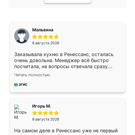
Мальвина
6 августа 2026
Заказывала кухню в Ренессанс, осталась
очень довольна. Менеджер всё быстро
посчитала, на вопросы отвечала сразу.
Замерщик приехал в субботу, подошёл к
Читать полностью
делу со всей ответственностью. Собрали
за день, ребята работали аккуратно, даже
пыли почти не было. Качество отличное,
ящики ходят плавно, ничего не скрипит.
Всё подошло как влитое.
Игорь М.
6 августа 2026
На самом деле в Ренессанс уже не первый