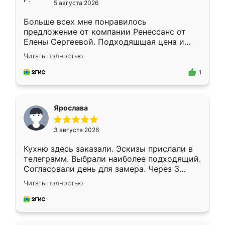
5 августа 2026
Больше всех мне понравилось
предложение от компании Ренессанс от
Елены Сергеевой. Подходяшщая цена и
короткие сроки изготовления. Приехавший
Читать полностью
для замера сотрудник Владислав
предложил по моему эскизу самый
1
подходящий вариант шкафа. Немного его
видоизменил, получилось даже лучше, чем
я хотела.
Ярослава
3 августа 2026
Кухню здесь заказали. Эскизы прислали в
телеграмм. Выбрали наиболее подходящий.
Согласовали день для замера. Через 3
недели кухня была уже готова. Остались
Читать полностью
довольны работой. Спасибо Ренессанс
мебель за качественную работу!