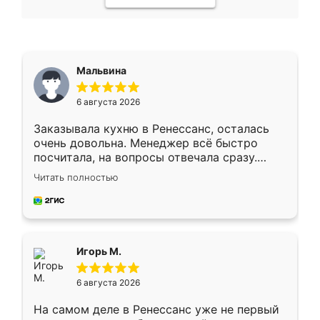
Мальвина
6 августа 2026
Заказывала кухню в Ренессанс, осталась
очень довольна. Менеджер всё быстро
посчитала, на вопросы отвечала сразу.
Замерщик приехал в субботу, подошёл к
Читать полностью
делу со всей ответственностью. Собрали
за день, ребята работали аккуратно, даже
пыли почти не было. Качество отличное,
ящики ходят плавно, ничего не скрипит.
Всё подошло как влитое.
Игорь М.
6 августа 2026
На самом деле в Ренессанс уже не первый