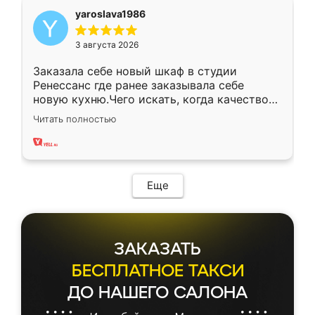
yaroslava1986
3 августа 2026
Заказала себе новый шкаф в студии
Ренессанс где ранее заказывала себе
новую кухню.Чего искать, когда качеством
вполне довольна. Служит кухня уже почти
Читать полностью
два года, нареканий нет.
Еще
ЗАКАЗАТЬ
БЕСПЛАТНОЕ ТАКСИ
ДО НАШЕГО САЛОНА