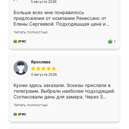
5 августа 2026
Больше всех мне понравилось
предложение от компании Ренессанс от
Елены Сергеевой. Подходяшщая цена и
короткие сроки изготовления. Приехавший
Читать полностью
для замера сотрудник Владислав
предложил по моему эскизу самый
1
подходящий вариант шкафа. Немного его
видоизменил, получилось даже лучше, чем
я хотела.
Ярослава
3 августа 2026
Кухню здесь заказали. Эскизы прислали в
телеграмм. Выбрали наиболее подходящий.
Согласовали день для замера. Через 3
недели кухня была уже готова. Остались
Читать полностью
довольны работой. Спасибо Ренессанс
мебель за качественную работу!