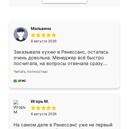
Мальвина
6 августа 2026
Заказывала кухню в Ренессанс, осталась
очень довольна. Менеджер всё быстро
посчитала, на вопросы отвечала сразу.
Замерщик приехал в субботу, подошёл к
Читать полностью
делу со всей ответственностью. Собрали
за день, ребята работали аккуратно, даже
пыли почти не было. Качество отличное,
ящики ходят плавно, ничего не скрипит.
Всё подошло как влитое.
Игорь М.
6 августа 2026
На самом деле в Ренессанс уже не первый