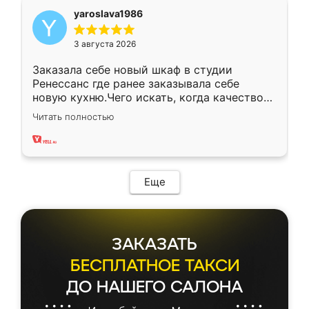
yaroslava1986
3 августа 2026
Заказала себе новый шкаф в студии
Ренессанс где ранее заказывала себе
новую кухню.Чего искать, когда качеством
вполне довольна. Служит кухня уже почти
Читать полностью
два года, нареканий нет.
Еще
ЗАКАЗАТЬ
БЕСПЛАТНОЕ ТАКСИ
ДО НАШЕГО САЛОНА