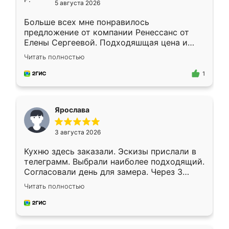
5 августа 2026
Больше всех мне понравилось
предложение от компании Ренессанс от
Елены Сергеевой. Подходяшщая цена и
короткие сроки изготовления. Приехавший
Читать полностью
для замера сотрудник Владислав
предложил по моему эскизу самый
1
подходящий вариант шкафа. Немного его
видоизменил, получилось даже лучше, чем
я хотела.
Ярослава
3 августа 2026
Кухню здесь заказали. Эскизы прислали в
телеграмм. Выбрали наиболее подходящий.
Согласовали день для замера. Через 3
недели кухня была уже готова. Остались
Читать полностью
довольны работой. Спасибо Ренессанс
мебель за качественную работу!