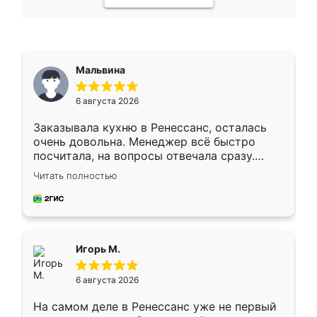
Мальвина
6 августа 2026
Заказывала кухню в Ренессанс, осталась
очень довольна. Менеджер всё быстро
посчитала, на вопросы отвечала сразу.
Замерщик приехал в субботу, подошёл к
Читать полностью
делу со всей ответственностью. Собрали
за день, ребята работали аккуратно, даже
пыли почти не было. Качество отличное,
ящики ходят плавно, ничего не скрипит.
Всё подошло как влитое.
Игорь М.
6 августа 2026
На самом деле в Ренессанс уже не первый