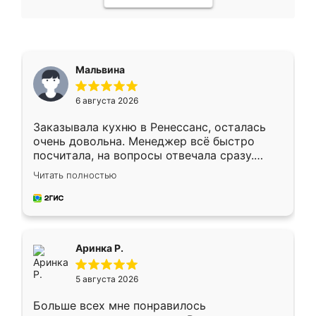
Мальвина
6 августа 2026
Заказывала кухню в Ренессанс, осталась
очень довольна. Менеджер всё быстро
посчитала, на вопросы отвечала сразу.
Замерщик приехал в субботу, подошёл к
Читать полностью
делу со всей ответственностью. Собрали
за день, ребята работали аккуратно, даже
пыли почти не было. Качество отличное,
ящики ходят плавно, ничего не скрипит.
Всё подошло как влитое.
Аринка Р.
5 августа 2026
Больше всех мне понравилось