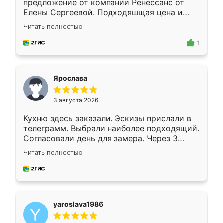
предложение от компании Ренессанс от
Елены Сергеевой. Подходяшщая цена и
короткие сроки изготовления. Приехавший
Читать полностью
для замера сотрудник Владислав
предложил по моему эскизу самый
1
подходящий вариант шкафа. Немного его
видоизменил, получилось даже лучше, чем
я хотела.
Ярослава
3 августа 2026
Кухню здесь заказали. Эскизы прислали в
телеграмм. Выбрали наиболее подходящий.
Согласовали день для замера. Через 3
недели кухня была уже готова. Остались
Читать полностью
довольны работой. Спасибо Ренессанс
мебель за качественную работу!
yaroslava1986