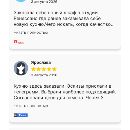
3 августа 2026
Заказала себе новый шкаф в студии
Ренессанс где ранее заказывала себе
новую кухню.Чего искать, когда качеством
вполне довольна. Служит кухня уже почти
Читать полностью
два года, нареканий нет.
Ярослава
3 августа 2026
Кухню здесь заказали. Эскизы прислали в
телеграмм. Выбрали наиболее подходящий.
Согласовали день для замера. Через 3
недели кухня была уже готова. Остались
Читать полностью
довольны работой. Спасибо Ренессанс
мебель за качественную работу!