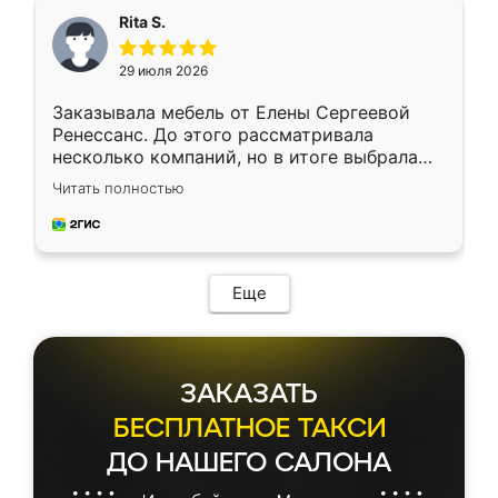
Rita S.
29 июля 2026
Заказывала мебель от Елены Сергеевой
Ренессанс. До этого рассматривала
несколько компаний, но в итоге выбрала
эту. Сначала обговорили условия, потом
Читать полностью
приехал замерщик, всё спокойно объяснил
и снял размеры. Изготовили в срок, с
доставкой тоже никаких проблем не
возникло. Сборку выполнили аккуратно,
мебель сразу встала на свое место без
Еще
каких-либо доработок. Качеством осталась
довольна, все выглядит так, как и ожидала.
ЗАКАЗАТЬ
БЕСПЛАТНОЕ ТАКСИ
ДО НАШЕГО САЛОНА