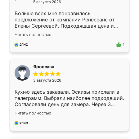
5 августа 2026
Больше всех мне понравилось
предложение от компании Ренессанс от
Елены Сергеевой. Подходяшщая цена и
короткие сроки изготовления. Приехавший
Читать полностью
для замера сотрудник Владислав
предложил по моему эскизу самый
1
подходящий вариант шкафа. Немного его
видоизменил, получилось даже лучше, чем
я хотела.
Ярослава
3 августа 2026
Кухню здесь заказали. Эскизы прислали в
телеграмм. Выбрали наиболее подходящий.
Согласовали день для замера. Через 3
недели кухня была уже готова. Остались
Читать полностью
довольны работой. Спасибо Ренессанс
мебель за качественную работу!