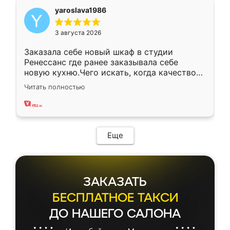
yaroslava1986
3 августа 2026
Заказала себе новый шкаф в студии
Ренессанс где ранее заказывала себе
новую кухню.Чего искать, когда качеством
вполне довольна. Служит кухня уже почти
Читать полностью
два года, нареканий нет.
Еще
ЗАКАЗАТЬ
БЕСПЛАТНОЕ ТАКСИ
ДО НАШЕГО САЛОНА