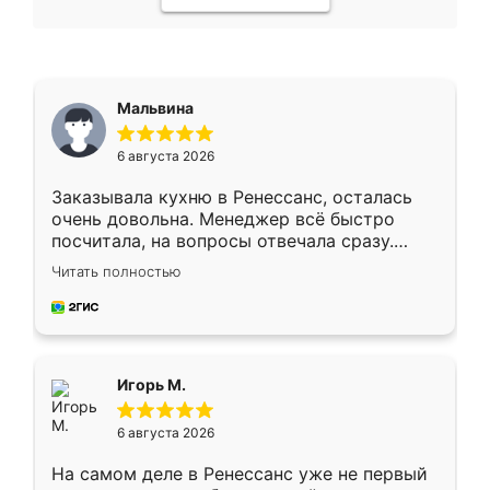
Мальвина
6 августа 2026
Заказывала кухню в Ренессанс, осталась
очень довольна. Менеджер всё быстро
посчитала, на вопросы отвечала сразу.
Замерщик приехал в субботу, подошёл к
Читать полностью
делу со всей ответственностью. Собрали
за день, ребята работали аккуратно, даже
пыли почти не было. Качество отличное,
ящики ходят плавно, ничего не скрипит.
Всё подошло как влитое.
Игорь М.
6 августа 2026
На самом деле в Ренессанс уже не первый