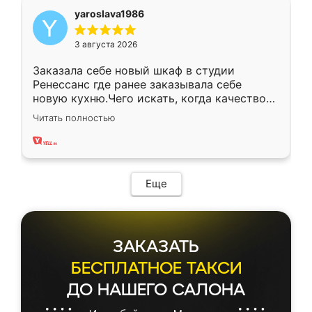
yaroslava1986
3 августа 2026
Заказала себе новый шкаф в студии
Ренессанс где ранее заказывала себе
новую кухню.Чего искать, когда качеством
вполне довольна. Служит кухня уже почти
Читать полностью
два года, нареканий нет.
Еще
ЗАКАЗАТЬ
БЕСПЛАТНОЕ ТАКСИ
ДО НАШЕГО САЛОНА