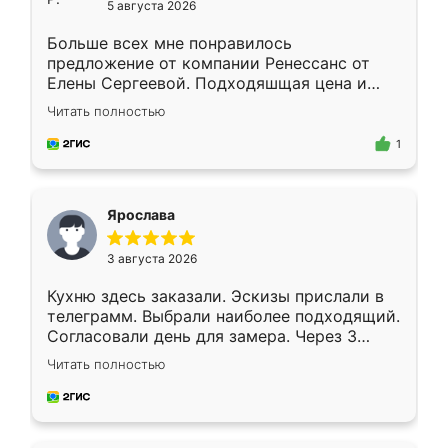
5 августа 2026
Больше всех мне понравилось
предложение от компании Ренессанс от
Елены Сергеевой. Подходяшщая цена и
короткие сроки изготовления. Приехавший
Читать полностью
для замера сотрудник Владислав
предложил по моему эскизу самый
1
подходящий вариант шкафа. Немного его
видоизменил, получилось даже лучше, чем
я хотела.
Ярослава
3 августа 2026
Кухню здесь заказали. Эскизы прислали в
телеграмм. Выбрали наиболее подходящий.
Согласовали день для замера. Через 3
недели кухня была уже готова. Остались
Читать полностью
довольны работой. Спасибо Ренессанс
мебель за качественную работу!