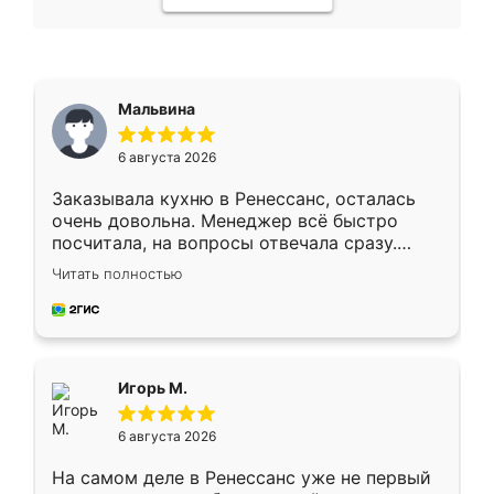
Мальвина
6 августа 2026
Заказывала кухню в Ренессанс, осталась
очень довольна. Менеджер всё быстро
посчитала, на вопросы отвечала сразу.
Замерщик приехал в субботу, подошёл к
Читать полностью
делу со всей ответственностью. Собрали
за день, ребята работали аккуратно, даже
пыли почти не было. Качество отличное,
ящики ходят плавно, ничего не скрипит.
Всё подошло как влитое.
Игорь М.
6 августа 2026
На самом деле в Ренессанс уже не первый