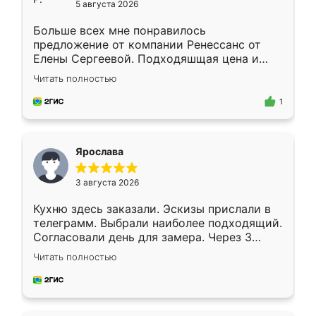
5 августа 2026
Больше всех мне понравилось
предложение от компании Ренессанс от
Елены Сергеевой. Подходяшщая цена и
короткие сроки изготовления. Приехавший
Читать полностью
для замера сотрудник Владислав
предложил по моему эскизу самый
1
подходящий вариант шкафа. Немного его
видоизменил, получилось даже лучше, чем
я хотела.
Ярослава
3 августа 2026
Кухню здесь заказали. Эскизы прислали в
телеграмм. Выбрали наиболее подходящий.
Согласовали день для замера. Через 3
недели кухня была уже готова. Остались
Читать полностью
довольны работой. Спасибо Ренессанс
мебель за качественную работу!