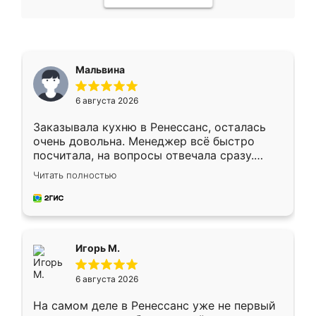
Мальвина
6 августа 2026
Заказывала кухню в Ренессанс, осталась
очень довольна. Менеджер всё быстро
посчитала, на вопросы отвечала сразу.
Замерщик приехал в субботу, подошёл к
Читать полностью
делу со всей ответственностью. Собрали
за день, ребята работали аккуратно, даже
пыли почти не было. Качество отличное,
ящики ходят плавно, ничего не скрипит.
Всё подошло как влитое.
Игорь М.
6 августа 2026
На самом деле в Ренессанс уже не первый