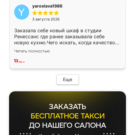
yaroslava1986
3 августа 2026
Заказала себе новый шкаф в студии
Ренессанс где ранее заказывала себе
новую кухню.Чего искать, когда качеством
вполне довольна. Служит кухня уже почти
Читать полностью
два года, нареканий нет.
Еще
ЗАКАЗАТЬ
БЕСПЛАТНОЕ ТАКСИ
ДО НАШЕГО САЛОНА